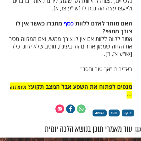
 משפט
וה גדולה יותר, מצוות צדקה או מצוות
 להלוות לעניי ישראל, והיא מצווה גדולה יותר
קרובו עני קודם לעניים אחרים, ועניי עירו
עניי עיר אחרת. ואפילו עשיר שנקלע לקשיים
מצווה להלוותו לפי שעה, ליהנות אותו בדברים
צה ההוגנת לו [שו"ע צז, א].
ר לאדם ללוות
מחברו כאשר אין לו
כסף
שי?
ה ללוות אם אין לו צורך ממשי, ואם המלווה מכיר
שממון אחרים זול בעיניו, מוטב שלא ילוונו כלל
 ד].