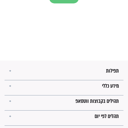
עולמית"
מה יהיו גבולות ארץ ישראל
בזמן הגאולה?
לכל המאמרים
ישועות תהילים
פציעת הראש של החייל הפכה
לנס רפואי בזכות...