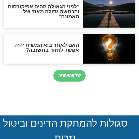
ההסכם החשאי של טראמפ
ואיראן: בלי שקיפות ועם הרבה
סימני שאלה
המסמך האבוד שנחשף
במרתפי מוסקבה: כתב היד
הנדיר של הרשב"ם התגלה
שורדת השואה שחוגגת 100:
"מודה לקב"ה על כל השנים"