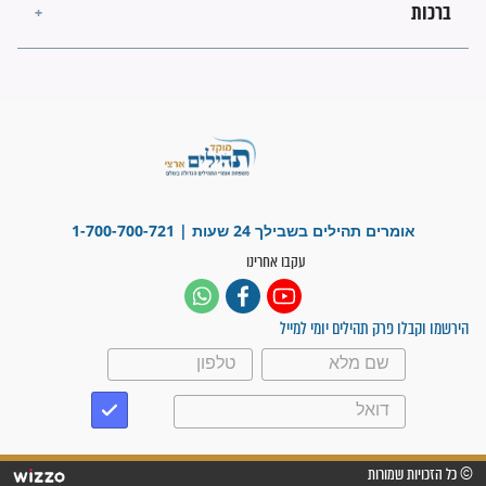
"משהו בתוכי ידע שההריון הזה
זקוק לתפילות": סיפור ישועה
מדהים בזכות התפילות מדי יום
"אשמח שתודיעו למתפללים
עלינו שהקב"ה שמע לתפילות
וחתמתי על חוזה עבודה אחרי
שנתיים של חיפוש!"
"לא להתייאש חס ושלום, גם
אם הזיווג עוד לא מגיע"