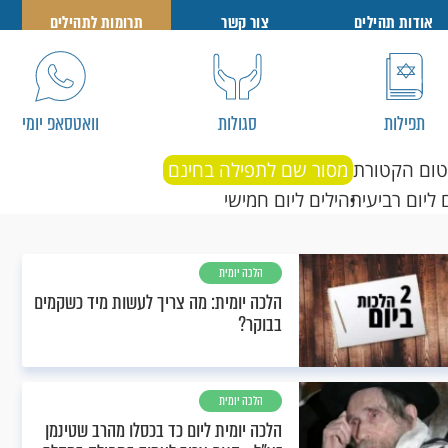
אודות תהילים
צור קשר
תרומות לתהילים
תפילות
סגולות
וואטסאפ יומי
טום הקטורת
מסור שם לתפילה בחינם
 ליום רביעי
תהילים ליום חמישי
הלכה יומית
הלכה יומית: מה צריך לעשות מיד כשקמים
בבוקר?
הלכה יומית
הלכה יומית ליום כד בכסלו מהרב שטינמן