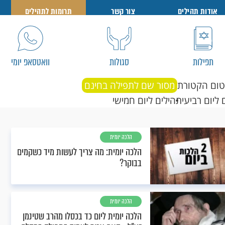
אודות תהילים
צור קשר
תרומות לתהילים
תפילות
סגולות
וואטסאפ יומי
טום הקטורת
מסור שם לתפילה בחינם
 ליום רביעי
תהילים ליום חמישי
הלכה יומית
הלכה יומית: מה צריך לעשות מיד כשקמים
בבוקר?
הלכה יומית
הלכה יומית ליום כד בכסלו מהרב שטינמן