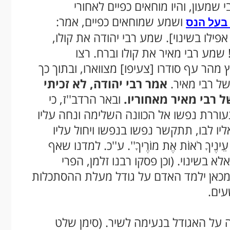
שמעון, והיו מוחאים כפיים לאחורי
ושמע שמוחאים כפיים, אמר:
 בעל הנס
אפילו בשינוי]. שמע רבי יהודה את קולו,
 שמע רבי מאיר את קולו וברח. רצו
מהר עף סודרו [צעיפו] מצווארו, ובתוך כך
של רבי מאיר.
אמר רבי יהודה, לא זכיתי
ל רבי מאיר מאחוריו.
ובאר הרדב''ז, כי
וררת נפשו אל הכוונה השלימה ונחה עליו
 אליו לבו, תתקשר נפשו בנפשו ויחול עליו
נֶיךָ רֹאוֹת אֶת מוֹרֶיךָ''. ע''כ. למדנו שאף
 בשינוי. (וכן פסקו רבנו זלמן, הפרי
מכאן ילמד האדם על גודל מעלת ההסתכלות
עים.
על האגודל בנעימה לשיר. (סימן שלט