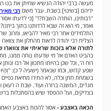
מעשה ברבי יהודה הנשיא שחיתן את בנו רבי 
ידיהם [בשינוי] בשבת. עבר משם
רבי מאיר
''רבותינו, הותרה השבת?!'' [כי לדעתו אסור 
ואמר, מי הוא זה שבא לרדותנו בתוך ביתנו?!
התלמידים אחר רבי מאיר להביאו, ומרוב שרץ 
הצליח רבי יהודה לראות מהחלון את צווארו 
לתורה אלא בזכות שראיתי את צווארו ש
בהביט האדם אל מי שדעתו נוחה ממנו, מתע
רוח ה', וכל שכן בהיותו מתכוון אל רבו ונותן
שפע קדוש, וכמו שנאמר (ישעיה ל כ): ''וְהָיוּ עֵי
בשמחת חתן וכלה, לא התירו מחיאת כפיים אלא
מגדים, המשנה ברורה ועוד. שבת ה רעא) ו
בצדיקים, ועל ההפסד שיש בהסתכלות ברש
הכאה באצבע -
אסור להכות באצבע האמה 