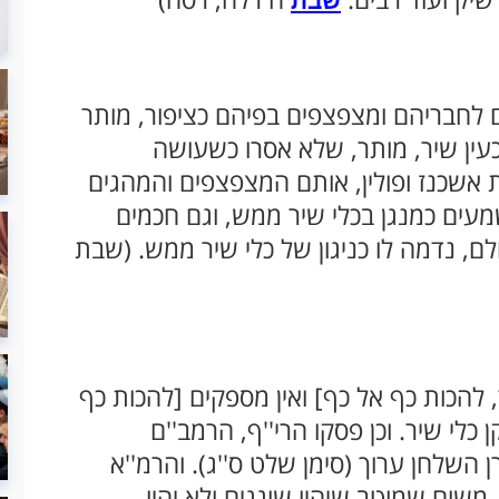
שבת
ים לחבריהם ומצפצפים בפיהם כציפור, מותר
כעין שיר, מותר, שלא אסרו כשעושה
ות אשכנז ופולין, אותם המצפצפים והמהגים
עים כמנגן בכלי שיר ממש, וגם חכמים
לם, נדמה לו כניגון של כלי שיר ממש. (שבת
ד, להכות כף אל כף] ואין מספקים [להכות כף
 כלי שיר. וכן פסקו הרי''ף, הרמב''ם
ן השלחן ערוך (סימן שלט ס''ג). והרמ''א
משום שמוטב שיהיו שוגגים ולא יהיו