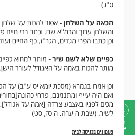
ס''ג)
הכאה על השלחן -
אסור להכות על שלחן א
והשלחן ערוך והרמ''א שם. וכתב רבי חיים 
וכן כתבו הפרי מגדים, הגר''ז, כף החיים ועוד
כפיים שלא לשם שיר -
מותר למחוא כפיים 
מותר להכות באמה על האגודל לעורר הישן,
וכן אמרו בגמרא (מסכת יומא יט ע''ב) על הכ
ואם היה עייף ומתנמנם, פרחי כהונה[בחורי
מכים לפניו באצבע צרדה [אמה על אגודל]. וה
לשיר. (שבת ה ערה. ה סז, סט)
דברו
איתנו
פעמונים בכניסה לבית