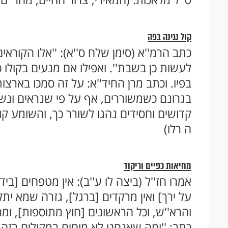
קול נגינה בפה
כתב הרמ''א (סימן שלח ס''א): ''אלו הקורא
לעשות כן בשבת''. ואפילו אם מנעים בקולו 
בפיו. וכתב מרן החיד''א: על זה סמכו בארצ
בגרונם כשמשוררים, אף על פי שנראים ונשמ
קדושים וחסידים נהגו לשורר כך, והשומע קו
ה רלו)
מחיאות כפיים וריקוד
אמרו חז''ל (ביצה לו ע''ב): אין מטפחים [בי
על ירך] ואין מרקדים [ברגל], גזרה שמא יתקן
והרא''ש, וכל הראשונים [חוץ מתוספות], ומר
כתב: ''ומה שאנחנו לא מוחים במקילים בזה, 