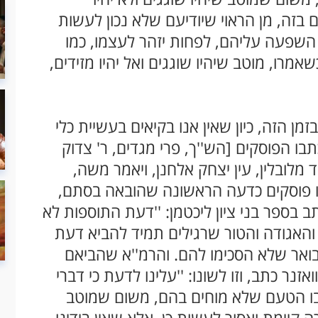
ם בזה, מן הראוי שיודיעם שלא נכון לעשות
ו השפעה עליהם, לפחות יזהר לעצמו, כמו
אמרו, מוטב שיהיו שוגגים ואל יהיו מזידים,
מן הזה, כיון שאין אנו בקיאים בעשיית כלי
בו הפוסקים [הש''ך, פרי מגדים, ר' צדוק
מלובלין, עין יצחק אלחנן, ויאמר משה,
ו פוסקים כדעה הראשונה שהובאה בסתם,
ב בספר בני ציון ליכטמן: ''דעת התוספות לא
 והאגודה והטור שרגילים תמיד להביא דעת
מבואר שלא הסכימו להם. והרמ''א שהביאם
וואזנר כתב, וזו לשונו: ''עלינו לדעת כי דברי
בו הטעם שלא מוחים בהם, משום שמוטב