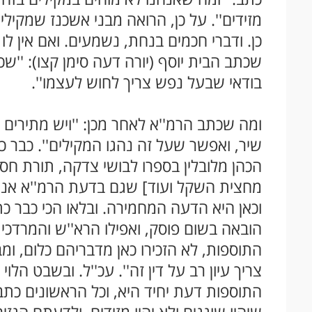
מזידים''. על כן, הרואה מבני אשכנז שמקילי
כן. ודברי חכמים בנחת, נשמעים. ואם אין ל
שכתב הבית יוסף (יורה דעה סימן קצו): ''שכש
בודאי שבעל נפש צריך לחוש לעצמו''.
ומה שכתב הרמ''א לאחר מכן: ''ויש מתירים בז
שיר, ואפשר שעל זה נהגו המקילים''. כבר כת
הכהן מלובלין בספרו לבושי צדקה, תורת חסד 
מחצית השקל ועוד] שגם בדעת הרמ''א אנ
וכאן היא הדעה המחמירה. ובלאו הכי כבר כת
הובאה בשום פוסק, ואפילו הרא''ש והמרדכי
התוספות, לא הזכירו כאן מדבריהם כלום, ו
צריך עיון רב על דין זה''. עכ''ל. ובשבט הלוי 
התוספות דעת יחיד היא, וכל הראשונים כת