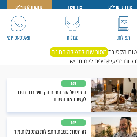
אודות תהילים
צור קשר
תרומות לתהילים
תפילות
סגולות
וואטסאפ יומי
טום הקטורת
מסור שם לתפילה בחינם
 ליום רביעי
תהילים ליום חמישי
שבת
הטיפ של אור החיים הקדוש: ככה תזכו
לעשות את השבת
שבת
זה הסוד: בשבת התפילות מתקבלות מיד!