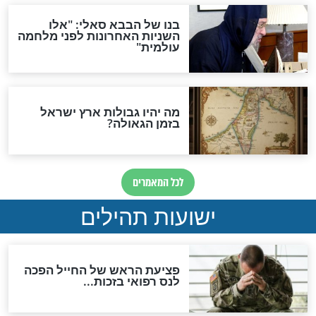
לכל המאמרים
ות להמתקת הדינים וביטול
גזרות
סגולת ע"ב שמות הקודש