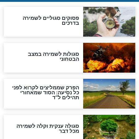
לכל המאמרים
מיסטיקה וקבלה
הרב שמואל אליהו: זה המפתח
לגאולה
זהו החוק הקוסמי שמחייב את
חורבנה של איראן לפי ספר
הזוהר הקדוש