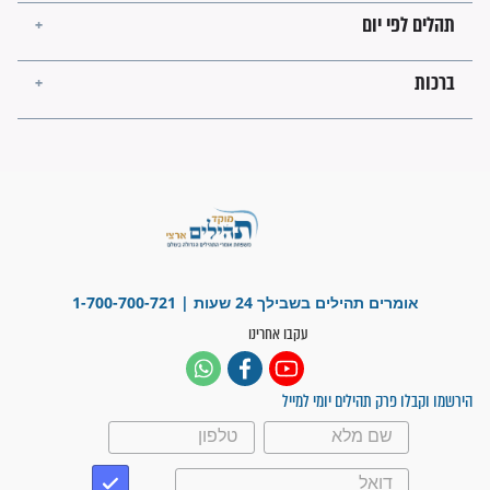
פציעת הראש של החייל הפכה
לנס רפואי בזכות...
"משהו בתוכי ידע שההריון הזה
זקוק לתפילות": סיפור ישועה
מדהים בזכות התפילות מדי יום
"אשמח שתודיעו למתפללים
עלינו שהקב"ה שמע לתפילות
וחתמתי על חוזה עבודה אחרי
שנתיים של חיפוש!"