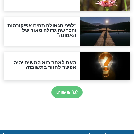
חדשות יהדות
הותר לפרסום: לוחמי מילואים
נהרגו בדרום לבנון
ההסכם החשאי של טראמפ
ואיראן: בלי שקיפות ועם הרבה
סימני שאלה
המסמך האבוד שנחשף
במרתפי מוסקבה: כתב היד
הנדיר של הרשב"ם התגלה