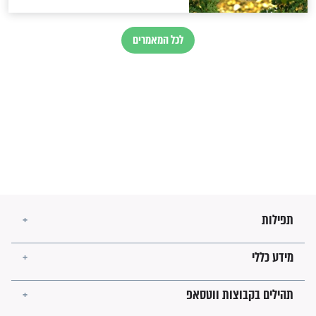
בנו של הבבא סאלי: "אלו
השניות האחרונות לפני מלחמה
עולמית"
מה יהיו גבולות ארץ ישראל
בזמן הגאולה?
לכל המאמרים
ישועות תהילים