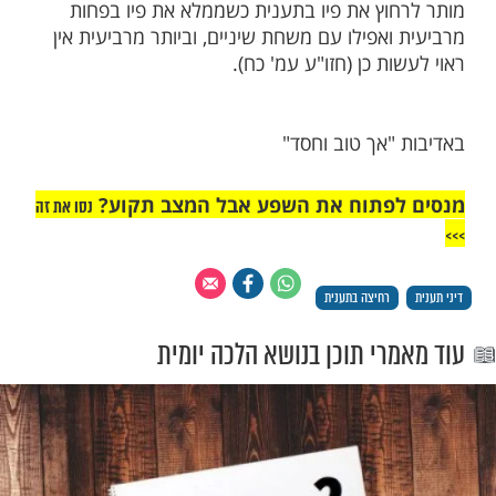
מות שלנו בתהילים
בלחיצה כאן >>>​
ר להתרחץ בתענית?
ות חוץ מתשעה באב מותרים ברחיצה, סיכה,
נדל ותשמיש המיטה (חזו"ע עמ' כא). ואין הבדל
חמין או בצונן או טובל במקווה.
ר לצחצח שיניים בתענית?
וץ את פיו בתענית כשממלא את פיו בפחות
אפילו עם משחת שיניים, וביותר מרביעית אין
ת כן (חזו"ע עמ' כח).
"אך טוב וחסד"