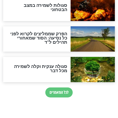
הרב שמואל אליהו: זה המפתח
לגאולה
זהו החוק הקוסמי שמחייב את
חורבנה של איראן לפי ספר
הזוהר הקדוש
בנו של הבבא סאלי: "אלו
השניות האחרונות לפני מלחמה
עולמית"