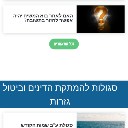
ההסכם החשאי של טראמפ
ואיראן: בלי שקיפות ועם הרבה
סימני שאלה
המסמך האבוד שנחשף
במרתפי מוסקבה: כתב היד
הנדיר של הרשב"ם התגלה
שורדת השואה שחוגגת 100:
"מודה לקב"ה על כל השנים"