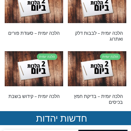
צוות ''השבת
מלקום לסליחות?
ת
הלכה יומית
ת – קדושת הכותל
הלכה יומית - האם מותר
ום כז' באייר
להעמיד מלכודת בשבת?
ת
הלכה יומית