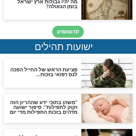
ות להמתקת הדינים וביטול
גזרות
סגולת ע"ב שמות הקודש
תפילה סגולית להמתקת
הדינים