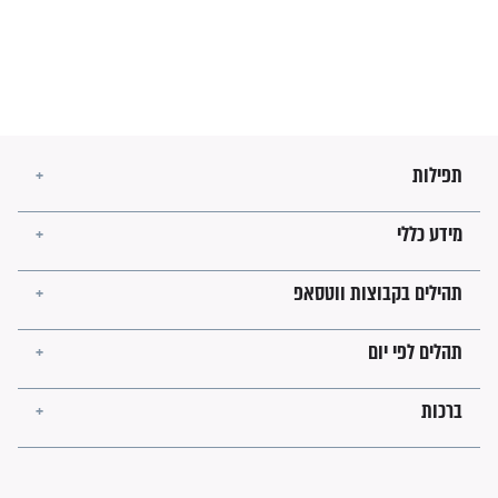
מה יהיו גבולות ארץ ישראל
בזמן הגאולה?
לכל המאמרים
ישועות תהילים
פציעת הראש של החייל הפכה
לנס רפואי בזכות...
"משהו בתוכי ידע שההריון הזה
זקוק לתפילות": סיפור ישועה