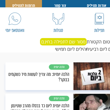
אודות תהילים
צור קשר
תרומות לתהילים
תפילות
סגולות
וואטסאפ יומי
טום הקטורת
מסור שם לתפילה בחינם
 ליום רביעי
תהילים ליום חמישי
הלכה יומית
הלכה יומית: מה צריך לעשות מיד כשקמים
בבוקר?
הלכה יומית
הלכה יומית ליום כד בכסלו מהרב שטינמן