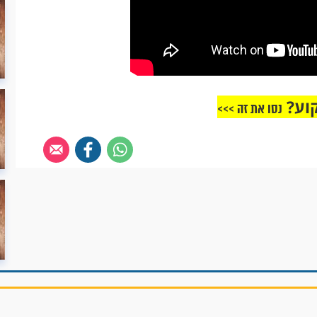
וע?
נסו את זה >>>