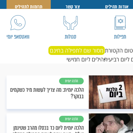
אודות תהילים
צור קשר
תרומות לתהילים
תפילות
סגולות
וואטסאפ יומי
טום הקטורת
מסור שם לתפילה בחינם
 ליום רביעי
תהילים ליום חמישי
הלכה יומית
הלכה יומית: מה צריך לעשות מיד כשקמים
בבוקר?
הלכה יומית
הלכה יומית ליום כד בכסלו מהרב שטינמן