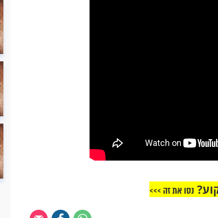
וע?
נסו את זה >>>