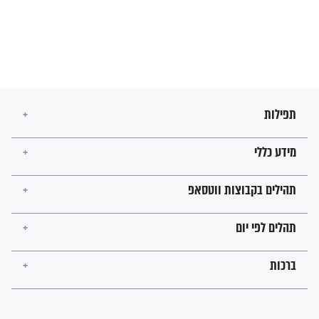
עולמית"
מה יהיו גבולות ארץ ישראל
בזמן הגאולה?
לכל המאמרים
ישועות תהילים
פציעת הראש של החייל הפכה
לנס רפואי בזכות...