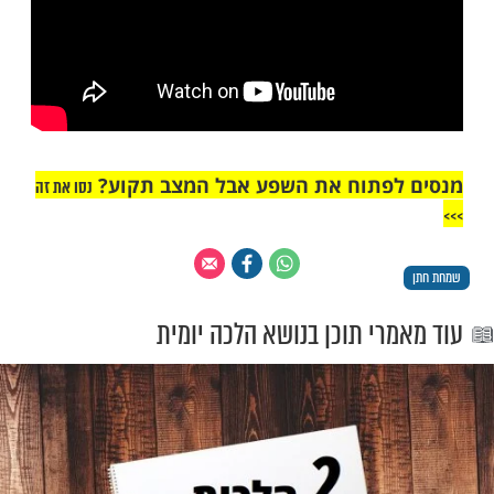
"אך טוב וחסד"
ים חתן וכלה? צפו: