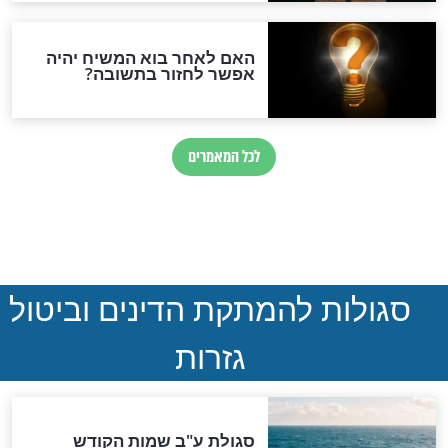
הותר לפרסום: לוחמי מילואים
נהרגו בדרום לבנון
ההסכם החשאי של טראמפ
ואיראן: בלי שקיפות ועם הרבה
סימני שאלה
המסמך האבוד שנחשף
במרתפי מוסקבה: כתב היד
הנדיר של הרשב"ם התגלה