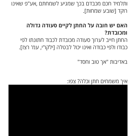
מות שלנו בתהילים
בלחיצה כאן >>>​
עזר
מחים חתן וכלה?
ולה לשמח חתן וכלה, והמשמח חתן וכלה זוכה
כות ו:], ומצווה זו היא בכל שבעת ימי המשתה.
חו? על האורחים לרקוד כדי לשמח את החתן
כם מכבדם בכך שמגיע לשמחתם ,אע"פ שאינו
בע שמחות].
חובה על החתן לקיים סעודה גדולה
?
ב לערוך סעודה מכובדת לכבוד חתונתו לפי
י כבודה ואינו יכול לבטלה [ילקו"י, עמ' רצז].