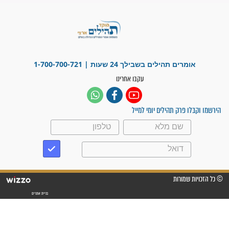
"משהו בתוכי ידע שההריון הזה
זקוק לתפילות": סיפור ישועה
מדהים בזכות התפילות מדי יום
"אשמח שתודיעו למתפללים
עלינו שהקב"ה שמע לתפילות
וחתמתי על חוזה עבודה אחרי
שנתיים של חיפוש!"
"לא להתייאש חס ושלום, גם
אם הזיווג עוד לא מגיע"