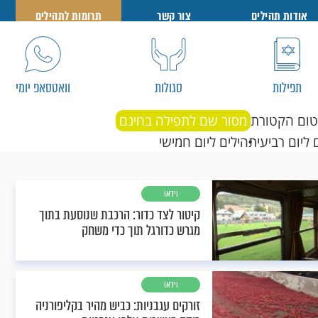
אודות תהילים
צור קשר
תרומות לתהילים
תפילות
סגולות
וואטסאפ יומי
טום הקטורת
מסור שם לתפילה בחינם
 ליום רביעי
תהילים ליום חמישי
וידאו
קיטור לצד כדור: הרכבת שנוסעת בתוך
מגרש כדורגל תוך כדי משחק
וידאו
זורקים עגבניות: כביש מהיר בקליפורניה