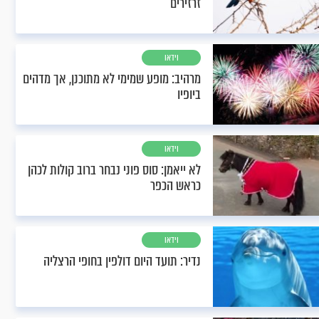
זרזירים
וידאו
מרהיב: מופע שמימי לא מתוכנן, אך מדהים
ביופיו
וידאו
לא ייאמן: סוס פוני נבחר ברוב קולות לכהן
כראש הכפר
וידאו
נדיר: תועד היום דולפין בחופי הרצליה