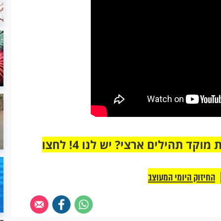
מחוברים רק לקבוצת ווטסאפ אחת מבית מוקד תהילים ארצי? יש לנו 4! לחצו
החיזוק היומי המעוצב