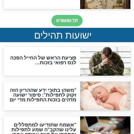
ות להמתקת הדינים וביטול
גזרות
סגולת ע"ב שמות הקודש
תפילה סגולית להמתקת
הדינים