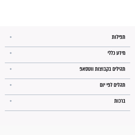
מה יהיו גבולות ארץ ישראל
בזמן הגאולה?
לכל המאמרים
ישועות תהילים
פציעת הראש של החייל הפכה
לנס רפואי בזכות...