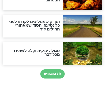
הרב שמואל אליהו: זה המפתח
לגאולה
זהו החוק הקוסמי שמחייב את
חורבנה של איראן לפי ספר
הזוהר הקדוש
בנו של הבבא סאלי: "אלו
השניות האחרונות לפני מלחמה
עולמית"