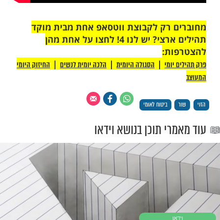
 רק לקבוצת ווטסאפ אחת מבית מוקד
תהילים ארצי? יש לנו 4! לחצו על אחת מהן