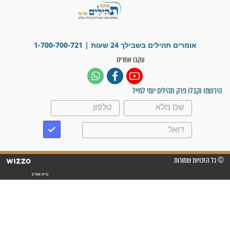
"משהו בתוכי ידע שההריון הזה
זקוק לתפילות": סיפור ישועה
מדהים בזכות התפילות מדי יום
"אשמח שתודיעו למתפללים
עלינו שהקב"ה שמע לתפילות
וחתמתי על חוזה עבודה אחרי
שנתיים של חיפוש!"
"לא להתייאש חס ושלום, גם
אם הזיווג עוד לא מגיע"