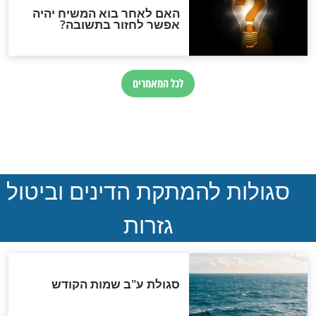
נהרגו בדרום לבנון
ההסכם החשאי של טראמפ
ואיראן: בלי שקיפות ועם הרבה
סימני שאלה
המסמך האבוד שנחשף
במרתפי מוסקבה: כתב היד
הנדיר של הרשב"ם התגלה
שורדת השואה שחוגגת 100: