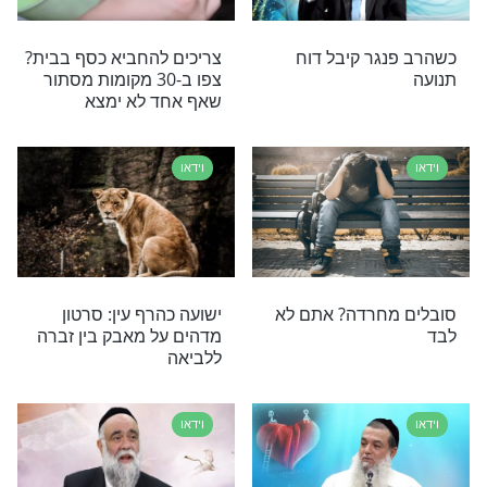
וידאו
ב: כך תתקנו
מחזק: המשפט היחיד שהפך
יר מתקלף
את ליבו של השוטר
וידאו