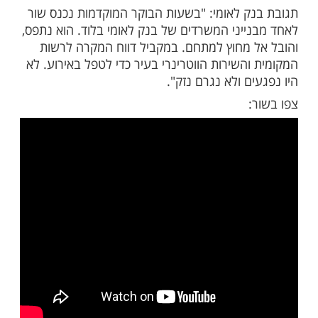
אל משרדי הבנק וגרם לבהלה כללית.
לל חצי שעה במקום, ועוד לפני שנכנס לבניין
ח ברכבים שהיו בחזית הבניין.
ם כאשר וטרינר ובעל השור הגיעו למקום
עליו.
ק לאומי: "בשעות הבוקר המוקדמות נכנס שור
ייני המשרדים של בנק לאומי בלוד. הוא נתפס,
 מחוץ למתחם. במקביל דווח המקרה לרשות
השירות הווטרינרי בעיר כדי לטפל באירוע. לא
ם ולא נגרם נזק".
: