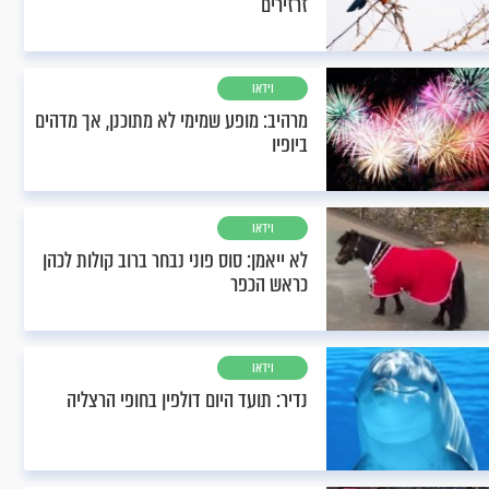
זרזירים
וידאו
מרהיב: מופע שמימי לא מתוכנן, אך מדהים
ביופיו
וידאו
לא ייאמן: סוס פוני נבחר ברוב קולות לכהן
כראש הכפר
וידאו
נדיר: תועד היום דולפין בחופי הרצליה