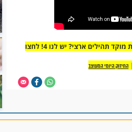
מחוברים רק לקבוצת ווטסאפ אחת מבית מוקד תהילים ארצי? יש לנו 4! לחצו
החיזוק היומי המעוצב