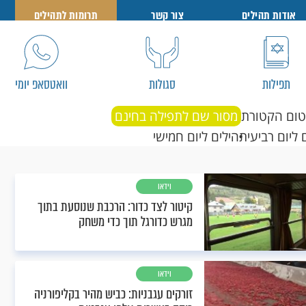
אודות תהילים
צור קשר
תרומות לתהילים
תפילות
סגולות
וואטסאפ יומי
טום הקטורת
מסור שם לתפילה בחינם
 ליום רביעי
תהילים ליום חמישי
וידאו
קיטור לצד כדור: הרכבת שנוסעת בתוך
מגרש כדורגל תוך כדי משחק
וידאו
זורקים עגבניות: כביש מהיר בקליפורניה