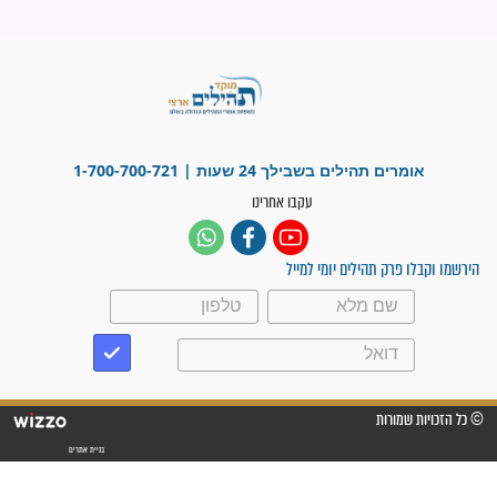
לנס רפואי בזכות...
"משהו בתוכי ידע שההריון הזה
זקוק לתפילות": סיפור ישועה
מדהים בזכות התפילות מדי יום
"אשמח שתודיעו למתפללים
עלינו שהקב"ה שמע לתפילות
וחתמתי על חוזה עבודה אחרי
שנתיים של חיפוש!"
"לא להתייאש חס ושלום, גם
אם הזיווג עוד לא מגיע"