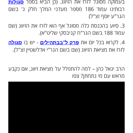
מות שלנו בתהילים
בלחיצה כאן >>>​
ות את הסגולות הבאות שיכולות לזרז את מציאת
 בציונו של רבי יהודה בר אלעאי (ספר ישועות
יהו זצ"ל).
מרים כי תפילה בציון הקדוש של יונתן בן עוזיאל
סוגל לזרז את הזיווג. (כן הביא בספר
סגולות
רבותינו עמוד 186 מספר מעדני המלך חלק ג' בשם
ף זצ"ל)
 בהכנסת כלה מסוגל אף הוא לזרז את הזיווג (שם
- יש בו
פרק ל"ב
בתהילים
סגולה
ציאת הזיווג (שם בשם הגר"י אדלשטיין זצ"ל).