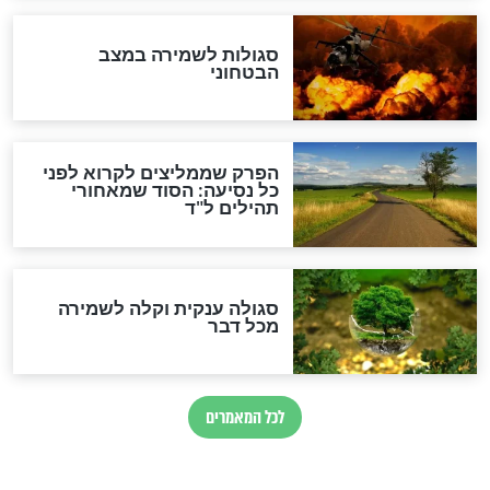
לכל המאמרים
מיסטיקה וקבלה
הרב שמואל אליהו: זה המפתח
לגאולה
זהו החוק הקוסמי שמחייב את
חורבנה של איראן לפי ספר
הזוהר הקדוש