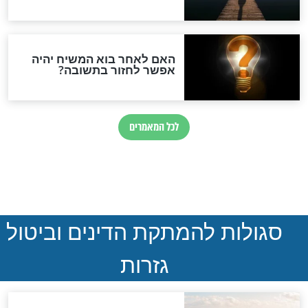
הותר לפרסום: לוחמי מילואים
נהרגו בדרום לבנון
ההסכם החשאי של טראמפ
ואיראן: בלי שקיפות ועם הרבה
סימני שאלה
המסמך האבוד שנחשף
במרתפי מוסקבה: כתב היד
הנדיר של הרשב"ם התגלה