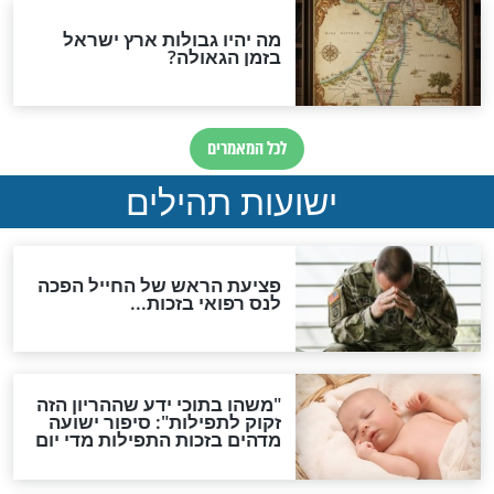
לכל המאמרים
ות להמתקת הדינים וביטול
גזרות
סגולת ע"ב שמות הקודש