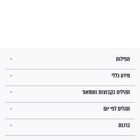
בנו של הבבא סאלי: "אלו
השניות האחרונות לפני מלחמה
עולמית"
מה יהיו גבולות ארץ ישראל
בזמן הגאולה?
לכל המאמרים
ישועות תהילים
פציעת הראש של החייל הפכה