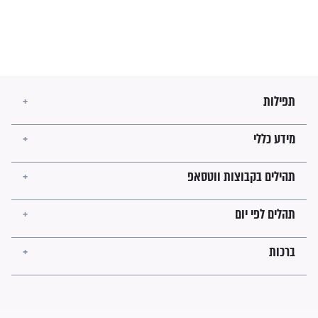
מה יהיו גבולות ארץ ישראל
בזמן הגאולה?
לכל המאמרים
ישועות תהילים
פציעת הראש של החייל הפכה
לנס רפואי בזכות...