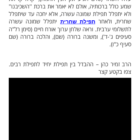
ות עוד תוכן חדש ומפתיע! התחברו לכל
מות שלנו בתהילים
בלחיצה כאן >>>​
הינו עד עלות השחר. לכתחילה יש
ת ערבית
לקרוא
של ערבית קודם חצות, ורק
קריאת שמע
פשר לקרוא עד עלות השחר.
 או חולה שלא הצליח להתפלל ערבית, וכבר
ר (טרם הגיע זמן הנץ החמה), יקרא קריאת
 ברכותיה, אולם לא יאמר את ברכת ''השכיבנו''
ל תפילת שמונה עשרה, אלא יחכה עד שיתפלל
ולאחר
יתפלל שמונה עשרה
תפילת שחרית
ערבית. וראה שלחן ערוך אורח חיים (סימן רל"ה
'-ד'), ומשנה ברורה (שם), והלכה ברורה (שם
.