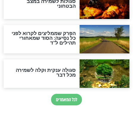
מיסטיקה וקבלה
הרב שמואל אליהו: זה המפתח
לגאולה
זהו החוק הקוסמי שמחייב את
חורבנה של איראן לפי ספר
הזוהר הקדוש
בנו של הבבא סאלי: "אלו
השניות האחרונות לפני מלחמה
עולמית"