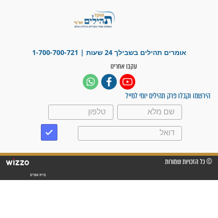
"משהו בתוכי ידע שההריון הזה
זקוק לתפילות": סיפור ישועה
מדהים בזכות התפילות מדי יום
"אשמח שתודיעו למתפללים
עלינו שהקב"ה שמע לתפילות
וחתמתי על חוזה עבודה אחרי
שנתיים של חיפוש!"
"לא להתייאש חס ושלום, גם
אם הזיווג עוד לא מגיע"