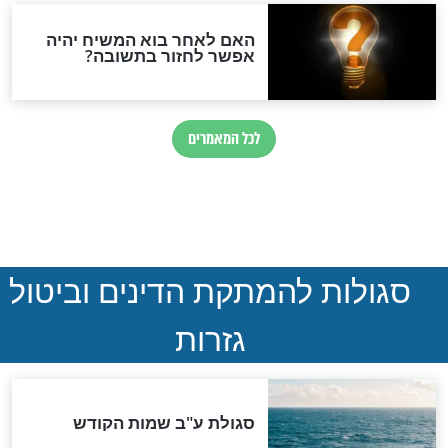
הותר לפרסום: לוחמי מילואים
נהרגו בדרום לבנון
ההסכם החשאי של טראמפ
ואיראן: בלי שקיפות ועם הרבה
סימני שאלה
המסמך האבוד שנחשף
במרתפי מוסקבה: כתב היד
הנדיר של הרשב"ם התגלה