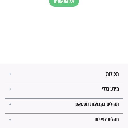
בנו של הבבא סאלי: "אלו
השניות האחרונות לפני מלחמה
עולמית"
מה יהיו גבולות ארץ ישראל
בזמן הגאולה?
לכל המאמרים
ישועות תהילים