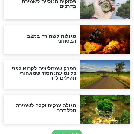
לכל המאמרים
מיסטיקה וקבלה
הרב שמואל אליהו: זה המפתח
לגאולה
זהו החוק הקוסמי שמחייב את
חורבנה של איראן לפי ספר
הזוהר הקדוש