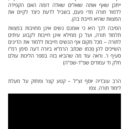
ות עוד תוכן חדש ומפתיע! התחברו לכל
מות שלנו בתהילים
בלחיצה כאן >>>​
שאלות בבית דין של מעלה את אותן השאלות
רים, מלבד שאלת "קבעת עיתים לתורה",
שואלים את האישה על עניין הצניעות.
ידוע לא נתבאר אם אכן נשאלת האישה בבית
מעלה האם קבעה עיתים לתורה. ומכל מקום,
אף אותה שואלים שאלה דומה האם הקפידה
ורה מדי פעם, בשביל לדעת כיצד לקיים את
היא חייבת בהן.
ך היא כי אומנם נשים אינן מחויבות במצוות
רה, ועל כן ממילא אינן חייבות לקבוע עיתים
מכל מקום אף הנשים חייבות ללמוד את הדינים
להן (וכמו שכתב הרמ"א ביורה דעה סימן רמ"ו