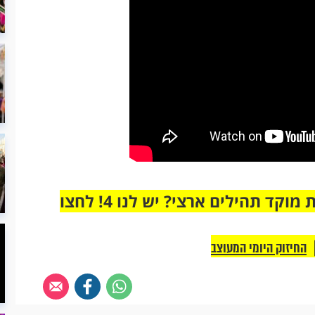
מחוברים רק לקבוצת ווטסאפ אחת מבית מוקד תהילים ארצי? יש לנו 4! לחצו
החיזוק היומי המעוצב