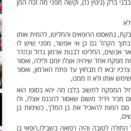
בני ברק (גיטין נז), וקשה מפני מה זכה המן
לא
ת, נתאספו הרופאים והחליטו, להמית אותו
בתוך הקהל גם כן אי אפשר, מפני שיש לו
אנשים, החליטו לבנות ארמון גדול ונהדר
 מפקח אחד שיהיה אצלו יומם ולילה, ואסור
רכיו יבאו לו מבחוץ עד פתח הארמון, ואסור
ימש אותו ולא זז ממנו,
יל המפקח לחשוב בלבו מה יהא בסופו הוא
ם מכיר וידיד משום שאסור להכנס אצלו, ולו
סם המות להאכיל את בן המלך, כשימות בן
שים,
חולה לטובה והיה רפואה בשבילו,רופאי בן