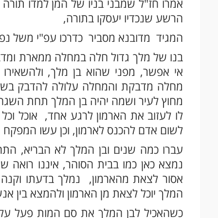
אמרו חז"ל שמבני בניו של המן למדו תורה ב
הרשע שנכדיו יעסקו בתורה,
המגיד מדובנא מסביר כדרכו עפ"י משל נפ
בנו של מלך גדול חלה במחלה ממארת ומדבק
אי אפשר, מפני שהוא בן מלך, ולהשאירו 
מחלה מדבקת והמחלה עלולה להדבק בשאר 
מחוץ לעיר ושמה יהיה בן המלך תחת השגחת
לו לעזוב את הארמון לרגע אחד, אוכל וכל צ
לשום אדם להכנס לארמון, וכן עשו המפקח ש
עברו כמה שנים ובן המלך לא הבריא, התח
נמצא כאן כמו בבית הסוהר, איננו רואה שו
אסור לצאת מהארמון, נמלך בדעתו וקנה 
המלך יוכל לצאת מן הארמון ולהמצא בין אנ
כשהאכיל לבן המלך את סם המות פעל על ה