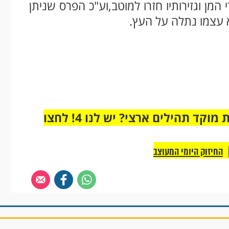
המן וגזירותיו חזרו למוטב,וע"כ הפרס שניתן
א עצמו נתלה על העץ.
מחוברים רק לקבוצת ווטסאפ אחת מבית מוקד תהילים ארצי? יש לנו 4! לחצו
החיזוק היומי המעוצב