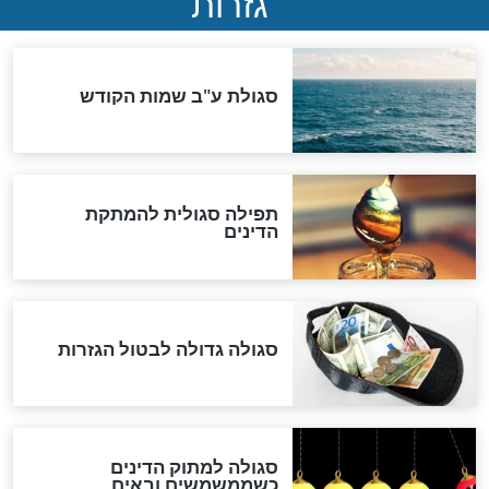
ההסכם החשאי של טראמפ
ואיראן: בלי שקיפות ועם הרבה
סימני שאלה
המסמך האבוד שנחשף
במרתפי מוסקבה: כתב היד
הנדיר של הרשב"ם התגלה
שורדת השואה שחוגגת 100:
"מודה לקב"ה על כל השנים"