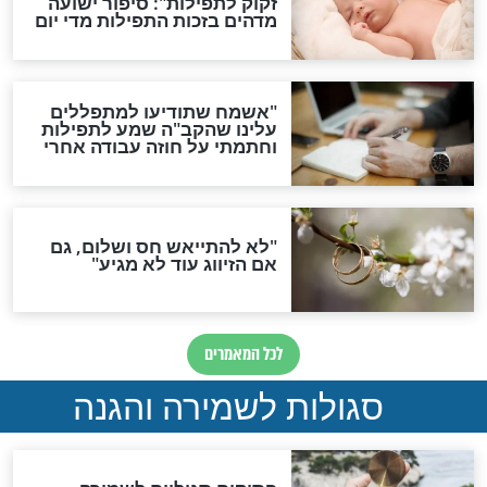
ות להמתקת הדינים וביטול
גזרות
סגולת ע"ב שמות הקודש
תפילה סגולית להמתקת
הדינים