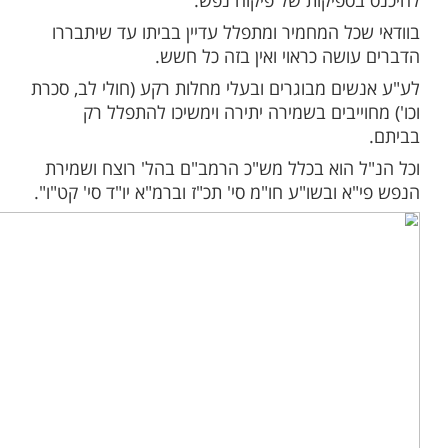
רחקות והזהירות הנדרשים כפי הוראת הרופאים,
ם בשום אופן מניינים לתפילה אם לא נשמרים
 הזהירות במלואם.
 אחד לבחון ולבדוק היטב בטרם יצטרף להתפלל
ן שהוא, האם אכן מתאפשר לשמור בו כל כללי
, עם שמירת המרחק הנדרש בין אדם לאדם,
שלא יגע בחפצים שנגעו בהם אחרים וכד', שכל
שש סכנת נפשות, והעובר על זה הרי הוא מזיק
ואת אחרים רח"ל. ובאם לא ניתן לעמוד בזה
זהירות עדיף להתפלל ביחידות בביתו ולא
ספיקות של פיקוח נפש.
כל המחמיר ומתפלל עדיין בביתו עד שיתבררו
ושה כראוי ואין בזה כל חשש.
ים מבוגרים ובעלי מחלות רקע (חולי לב, סכרת