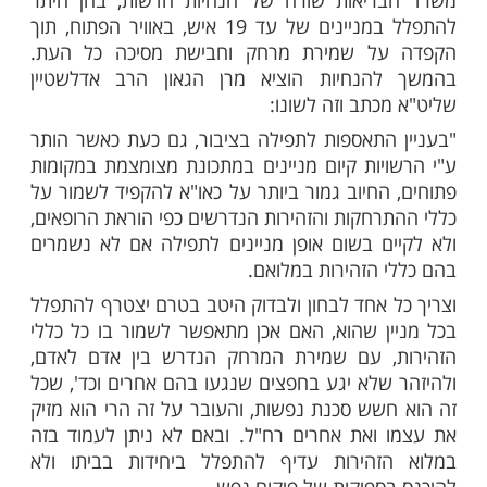
ות עוד תוכן חדש ומפתיע! התחברו לכל
מות שלנו בתהילים
בלחיצה כאן >>>​
ורונה בישראל מחייבת את כולנו לשמור על
יתרה בציבור. במוצאי השבת האחרונה פרסם
ריאות שורה של הנחיות חדשות, בהן היתר
להתפלל במניינים של עד 19 איש, באוויר הפתוח, תוך
ל שמירת מרחק וחבישת מסיכה כל העת.
הנחיות הוציא מרן הגאון הרב אדלשטיין
כתב וזה לשונו:
התאספות לתפילה בציבור, גם כעת כאשר הותר
יות קיום מניינים במתכונת מצומצמת במקומות
החיוב גמור ביותר על כאו"א להקפיד לשמור על