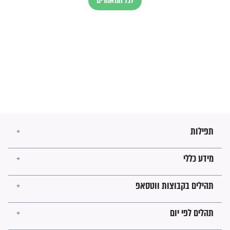
הרב שמואל אליהו: זה המפתח
לגאולה
זהו החוק הקוסמי שמחייב את
חורבנה של איראן לפי ספר
הזוהר הקדוש
בנו של הבבא סאלי: "אלו
השניות האחרונות לפני מלחמה
עולמית"