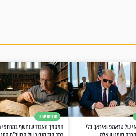
חדשות יהדות
 של טראמפ ואיראן: בלי
המסמך האבוד שנחשף במרתפי מ
הרבה סימני שאלה
כתב היד הנדיר של הרשב"ם התג