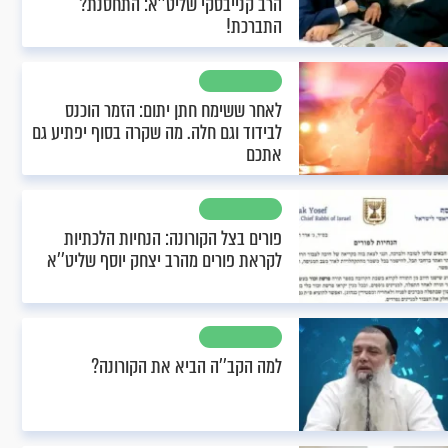
הרב קנייבסקי שליט’’א: התחסנת?
התברכת!
לאחר ששימח חתן יתום: הזמר הוכנס
לבידוד וגם חלה. מה שקרה בסוף יפתיע גם
אתכם
פורים בצל הקורונה: הנחיות הלכתיות
לקראת פורים מהרב יצחק יוסף שליט’’א
למה הקב’’ה הביא את הקורונה?