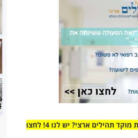
מחוברים רק לקבוצת ווטסאפ אחת מבית מוקד תהילים ארצי? יש לנו 4! לחצו