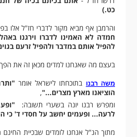
דרשו חז"ל -
אתם בכיתם בכיה של חנם ו
כט.)
והרמבן אף מביא מקור לדברי חז"ל אלו ב
חמדה לא האמינו לדברו וירגנו באהל
להפיל אותם במדבר ולהפיל זרעם בגוים
בעצם מה שאנחנו למדים מכאן זה את הפך 
בתוכחתו לישראל אומר
"ותרג
משה רבנו
הוציאנו מארץ מצרים..."
,
ומפרש רבנו יונה בשערי תשובה:
"ופעמ
לרעה... ופעמים יחשב על חסדי ד' כי ה
מתוך הנ"ל אנחנו לומדים שבכיית החינם ה