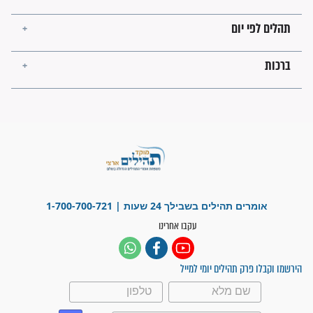
"משהו בתוכי ידע שההריון הזה
זקוק לתפילות": סיפור ישועה
מדהים בזכות התפילות מדי יום
"אשמח שתודיעו למתפללים
עלינו שהקב"ה שמע לתפילות
וחתמתי על חוזה עבודה אחרי
שנתיים של חיפוש!"
"לא להתייאש חס ושלום, גם
אם הזיווג עוד לא מגיע"