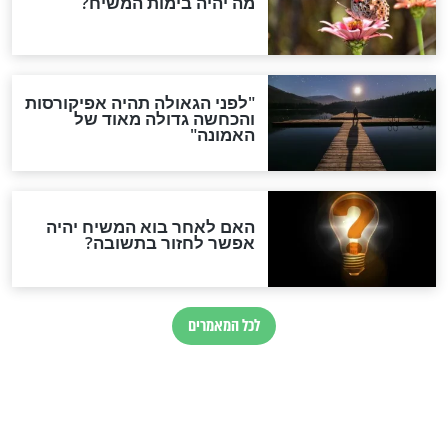
הותר לפרסום: לוחמי מילואים
נהרגו בדרום לבנון
ההסכם החשאי של טראמפ
ואיראן: בלי שקיפות ועם הרבה
סימני שאלה
המסמך האבוד שנחשף
במרתפי מוסקבה: כתב היד
הנדיר של הרשב"ם התגלה