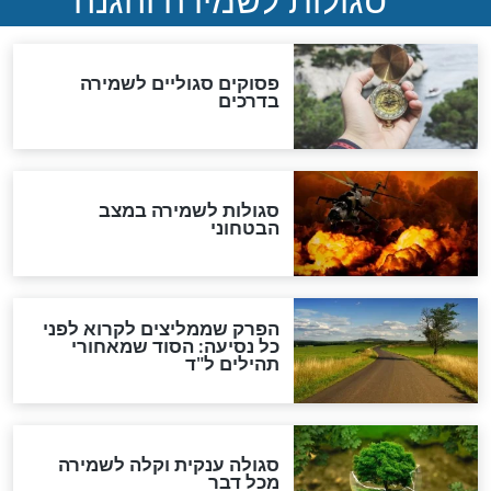
מיסטיקה וקבלה
הרב שמואל אליהו: זה המפתח
לגאולה
זהו החוק הקוסמי שמחייב את
חורבנה של איראן לפי ספר
הזוהר הקדוש
בנו של הבבא סאלי: "אלו
השניות האחרונות לפני מלחמה
עולמית"