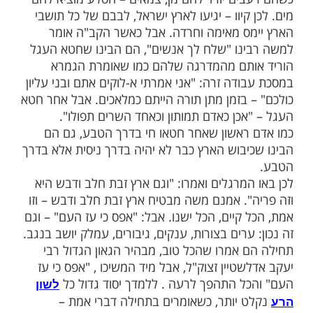
בלחיצה כאן >>>​
רגלים מסביר הגאון הגדול רבי יעקב
 זצוק"ל יסוד עמוק ומבאר את טעותם של
(גאון יעקב, מאמר "כחגבים" שלח): המרגלים
שראל שנמשכו אחריהם סברו שהם לא אותו עם
רים, עקב הכישלון בחטא העגל. קודם לכן הם
חיים של נס: כשהם נצבים מול ים, הים נבקע,
ים יורד להם מן, צמאים – הסלע מוציא להם
קיוו – יגיעו לארץ ישראל, לבבם של כל תושבי
ס מאימה וחרדה. אבל כאשר הקב"ה אומר
נו "שלח לך אנשים", הם הבינו שחטא העגל
תם מהמדרגה שלהם כמו שאומרת הגמרא
דה זרה: "אני אמרתי א-לוקים אתם ובני עליון
 בזמן מתן תורה הייתם כמלאכים. אבל אחר חטא
אכן כאדם תמותון וכאחד השרים תפולו".