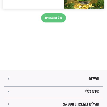
מה יהיו גבולות ארץ ישראל
בזמן הגאולה?
לכל המאמרים
ישועות תהילים
פציעת הראש של החייל הפכה
לנס רפואי בזכות...