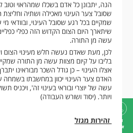
הנה, יתבונן כל אדם בשכלו שמהראוי וטוב
שסובל צער העינוי מאכילה ושתיה וחליצת 
שמקיים בכל רגע שסובל העינוי, ובוודאי מי
שיתארך היום הצום הקדוש הזה כפלי כפליים 
עשה מן התורה.
לכן, מעת שאדם נעשה חלש מעינוי הצום וע
בליבו על קיום מצוות עשה מן התורה שמקיים
אצלו העינוי – כן גודל השכר מבוראינו יתב
האדם צער העינוי יכוון במחשבתו בשמחה עצ
עשה של יוצרי ובוראי בעינוי זה', ויכניס תש
ויותר. (יסוד ושורש העבודה)
זהירות מגזל
דברו
איתנו