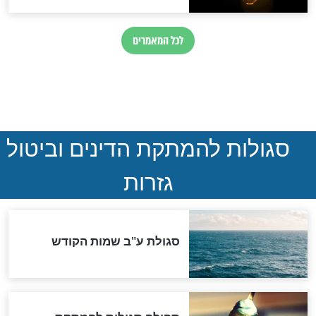
חדשות יהדות
ההסכם החשאי של טראמפ
ואיראן: בלי שקיפות ועם הרבה
סימני שאלה
המסמך האבוד שנחשף
במרתפי מוסקבה: כתב היד
הנדיר של הרשב"ם התגלה
שורדת השואה שחוגגת 100: