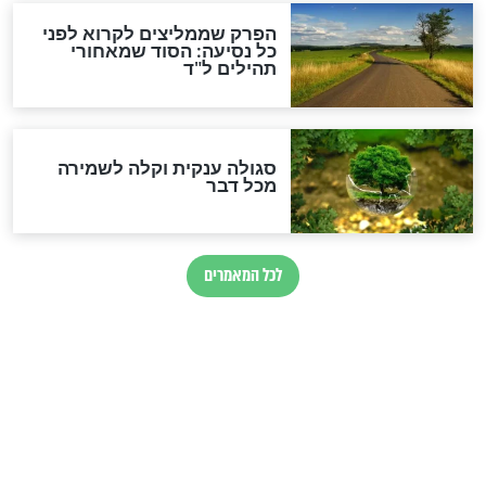
לכל המאמרים
מיסטיקה וקבלה
הרב שמואל אליהו: זה המפתח
לגאולה
זהו החוק הקוסמי שמחייב את
חורבנה של איראן לפי ספר
הזוהר הקדוש