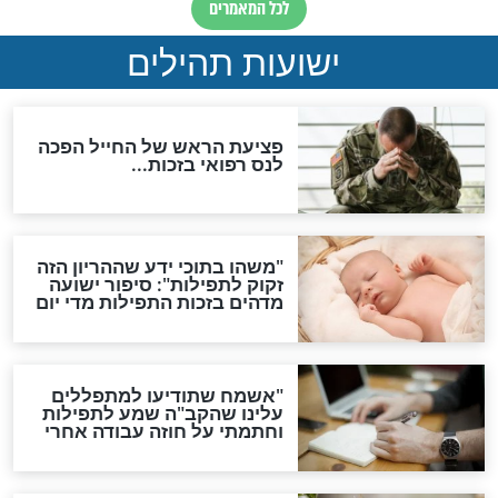
לכל המאמרים
ות להמתקת הדינים וביטול
גזרות
סגולת ע"ב שמות הקודש