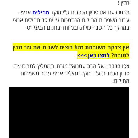
 מזרחי: ’’זה פדיון הכפרות שהכי מומלץ לכם לעשות’’
ות עוד תוכן חדש ומפתיע! התחברו לכל
מות שלנו בתהילים
בלחיצה כאן >>>​
ים להשפיע על החיתום! קנו לכם פרקליט ליום
את פדיון הכפרות ע’’י מוקד
ארצי -
תהילים
חות החולים הנתמכות ע''ימוקד תהילים ארצי
 השנה כולה, ובמיוחד בחגים הבעל''ט.
 משובחת מזו! רוצים לשנות את גזר הדין
לחצו כאן >>>