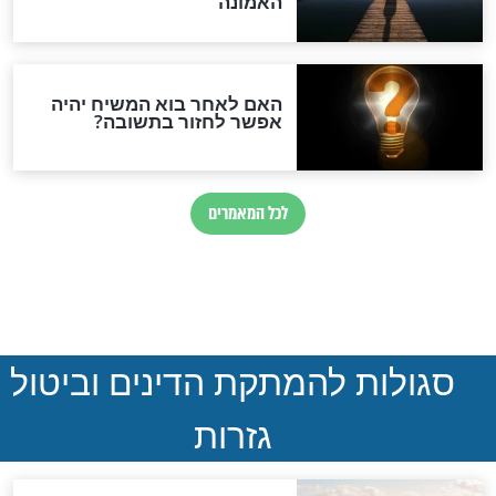
ההסכם החשאי של טראמפ
ואיראן: בלי שקיפות ועם הרבה
סימני שאלה
המסמך האבוד שנחשף
במרתפי מוסקבה: כתב היד
הנדיר של הרשב"ם התגלה
שורדת השואה שחוגגת 100:
"מודה לקב"ה על כל השנים"