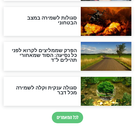
הרב שמואל אליהו: זה המפתח
לגאולה
זהו החוק הקוסמי שמחייב את
חורבנה של איראן לפי ספר
הזוהר הקדוש
בנו של הבבא סאלי: "אלו
השניות האחרונות לפני מלחמה
עולמית"