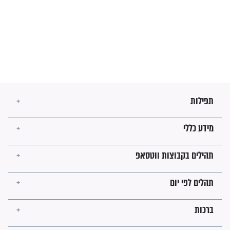
מה יהיו גבולות ארץ ישראל
בזמן הגאולה?
לכל המאמרים
ישועות תהילים
פציעת הראש של החייל הפכה
לנס רפואי בזכות...