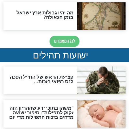
ות להמתקת הדינים וביטול
גזרות
סגולת ע"ב שמות הקודש
תפילה סגולית להמתקת
הדינים