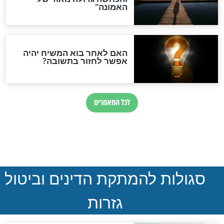
נהרגו בדרום לבנון
ההסכם החשאי של טראמפ
ואיראן: בלי שקיפות ועם הרבה
סימני שאלה
המסמך האבוד שנחשף
במרתפי מוסקבה: כתב היד
הנדיר של הרשב"ם התגלה
שורדת השואה שחוגגת 100:
"מודה לקב"ה על כל השנים"