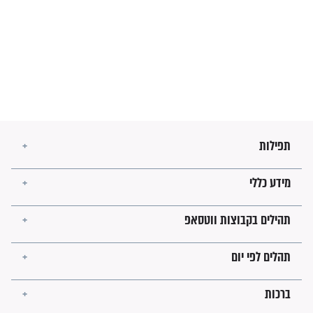
מה יהיו גבולות ארץ ישראל
בזמן הגאולה?
לכל המאמרים
ישועות תהילים
פציעת הראש של החייל הפכה
לנס רפואי בזכות...