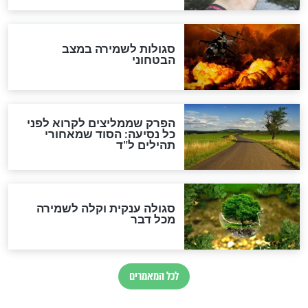
הרב שמואל אליהו: זה המפתח
לגאולה
זהו החוק הקוסמי שמחייב את
חורבנה של איראן לפי ספר
הזוהר הקדוש
בנו של הבבא סאלי: "אלו
השניות האחרונות לפני מלחמה
עולמית"