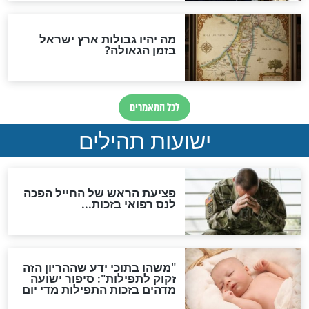
ות להמתקת הדינים וביטול
גזרות
סגולת ע"ב שמות הקודש
תפילה סגולית להמתקת
הדינים