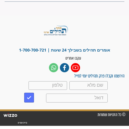
"משהו בתוכי ידע שההריון הזה
זקוק לתפילות": סיפור ישועה
מדהים בזכות התפילות מדי יום
"אשמח שתודיעו למתפללים
עלינו שהקב"ה שמע לתפילות
וחתמתי על חוזה עבודה אחרי
שנתיים של חיפוש!"
"לא להתייאש חס ושלום, גם
אם הזיווג עוד לא מגיע"