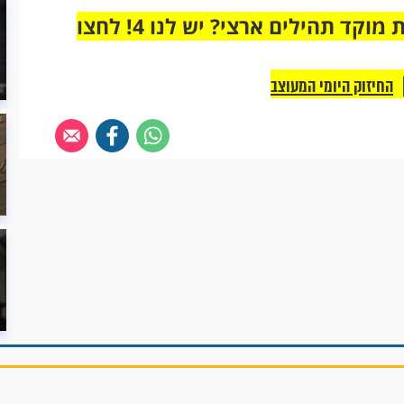
מחוברים רק לקבוצת ווטסאפ אחת מבית מוקד תהילים ארצי? יש לנו 4! לחצו
החיזוק היומי המעוצב