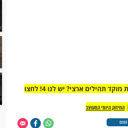
מחוברים רק לקבוצת ווטסאפ אחת מבית מוקד תהילים ארצי? יש לנו 4! לחצו
החיזוק היומי המעוצב
 הצום