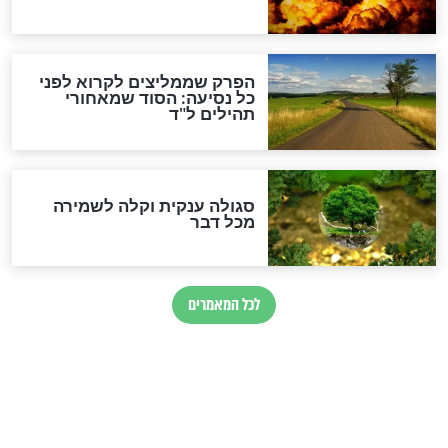
לכל המאמרים
מיסטיקה וקבלה
הרב שמואל אליהו: זה המפתח
לגאולה
זהו החוק הקוסמי שמחייב את
חורבנה של איראן לפי ספר
הזוהר הקדוש