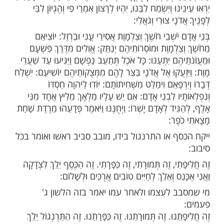
ֶת שָׁרְשָׁהּ בְּמָקוֹם עֶלְיוֹן וִיהִי רָצוֹן מִלְּפָנֶיךָ אֲדֹנָי
הֵי אֲבוֹתַי, שֶׁתְּהֵא שָׁעָה זוֹ אֲשֶׁר חוּט חַסְדְּךָ גּוֹבֵר
 רָצוֹן וְרַחֲמִים, וּבְכֹחַ סְגֻלַּת שְׁחִיטַת גֶּבֶר זֶה
מֵשׁ גְּבוּרוֹת יְסוֹד גֶּבֶ"ר בְּעַלְמָ"ה נוּקְבָא קַדִּישָׁא
פִּין, בְּחִינָתֵינוּ אֲשֶׁר בּוֹ דֶּרֶךְ מַעֲבַר נִשְׁמָתֵינוּ וְאַתָּה
ֵם צִיּוֹן כִּי עֵת לְחֶנְנָהּ כִּי בָא מוֹעֵד, וְתִבְנֶה בֵּית
בִּמְהֵרָה בְּיָמֵינוּ וְשָׁם נַעֲשֶׂה לְפָנֶיךָ מִשְׁפָּט שָׂעִיר
חַ לְהַמְתִּיק תֻּקְפָּא וּגְבוּרָתָא שֶׁל דִינֵי מַלְכוּת שָׁמַיִם,
וּ וְיִשְׂמַח לִבֵּנוּ, יִהְיוּ לְרָצוֹן אִמְרֵי פִי וְהֶגְיוֹן לִבִּי
ָי צוּרִי וְגֹאֲלִי:
ֹשְׁבֵי חֹשֶׁךְ וְצַלְמָוֶת אֲסִירֵי עֳנִי וּבַרְזֶל: יוֹצִיאֵם
לְמָוֶת וּמוֹסְרוֹתֵיהֶם יְנַתֵּק: אֱוִלִים מִדֶּרֶךְ פִּשְׁעָם
ֶם יִתְעַנּוּ: כָּל אֹכֶל תְּתַעֵב נַפְשָׁם וַיַּגִּיעוּ עַד שַׁעֲרֵי
עֲקוּ אֶל אֲדֹנָי בַּצַּר לָהֶם מִמְּצֻקוֹתֵיהֶם יוֹשִׁיעֵם: יִשְׁלַח
ְפָּאֵם וִימַלֵּט מִשְּׁחִיתוֹתָם: יוֹדוּ לַיהוָה חַסְדּוֹ