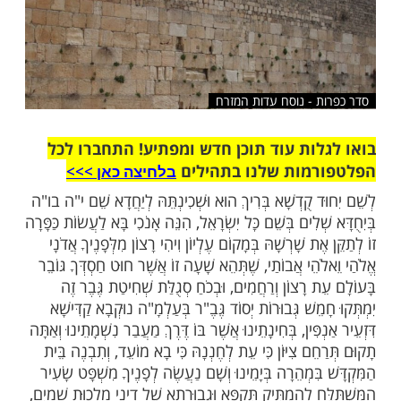
שלח לחבר
 - נוסח עדות המזרח
ות עוד תוכן חדש ומפתיע! התחברו לכל
מות שלנו בתהילים
בלחיצה כאן >>>​
 קֻדְשָׁא בְּרִיךְ הוּא וּשְׁכִינְתֵּהּ לְיַחֲדָא שֵׁם י"ה בו"ה
ְלִים בְּשֵׁם כָּל יִשְׂרָאֵל, הִנֵּה אָנֹכִי בָּא לַעֲשׂוֹת כַּפָּרָה