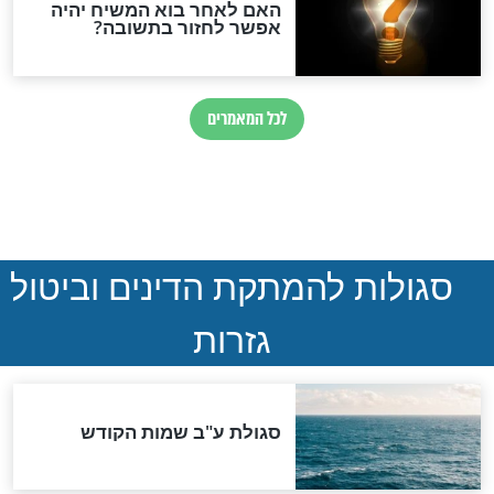
הותר לפרסום: לוחמי מילואים
נהרגו בדרום לבנון
ההסכם החשאי של טראמפ
ואיראן: בלי שקיפות ועם הרבה
סימני שאלה
המסמך האבוד שנחשף
במרתפי מוסקבה: כתב היד
הנדיר של הרשב"ם התגלה