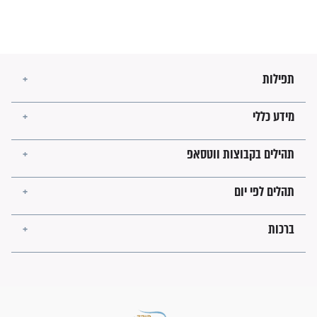
בנו של הבבא סאלי: "אלו
השניות האחרונות לפני מלחמה
עולמית"
מה יהיו גבולות ארץ ישראל
בזמן הגאולה?
לכל המאמרים
ישועות תהילים