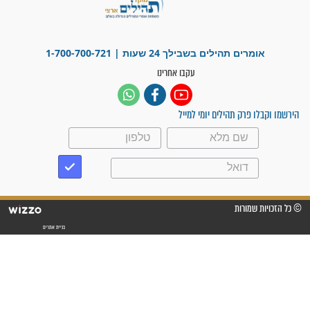
פציעת הראש של החייל הפכה
לנס רפואי בזכות...
"משהו בתוכי ידע שההריון הזה
זקוק לתפילות": סיפור ישועה
מדהים בזכות התפילות מדי יום
"אשמח שתודיעו למתפללים
עלינו שהקב"ה שמע לתפילות
וחתמתי על חוזה עבודה אחרי
שנתיים של חיפוש!"
"לא להתייאש חס ושלום, גם