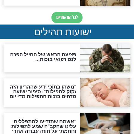
לכל המאמרים
ות להמתקת הדינים וביטול
גזרות
סגולת ע"ב שמות הקודש