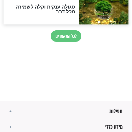
הרב שמואל אליהו: זה המפתח
לגאולה
זהו החוק הקוסמי שמחייב את
חורבנה של איראן לפי ספר
הזוהר הקדוש
בנו של הבבא סאלי: "אלו
השניות האחרונות לפני מלחמה
עולמית"