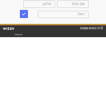
"משהו בתוכי ידע שההריון הזה
זקוק לתפילות": סיפור ישועה
מדהים בזכות התפילות מדי יום
"אשמח שתודיעו למתפללים
עלינו שהקב"ה שמע לתפילות
וחתמתי על חוזה עבודה אחרי
שנתיים של חיפוש!"
"לא להתייאש חס ושלום, גם
אם הזיווג עוד לא מגיע"
לכל המאמרים