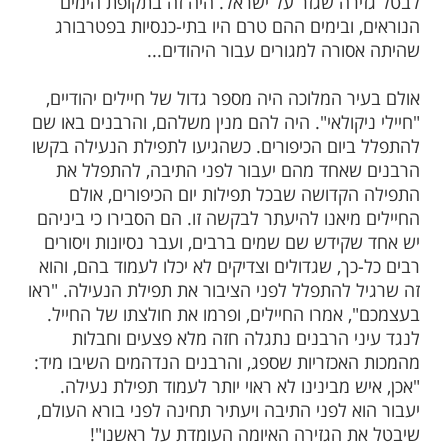
 ושוחררו מהשרות הצבאי הקימו להם
סטים" ה"חטופים" קהלות עצמאיות בכמה מערי
עובדה שהם היו חיילים משוחררים העניקה להם
יישב גם בערים שהיו מחוץ ל"תחום המושב",
ותר לישיבה עבור יהודים.
יילים אלו לא ידעו רבות, בשל השנים הרבות
ירות הצבאי, היו כולם מעריכים אותם מאוד על
 שסבלו למען היהדות.
אחת ולפטרבורג הגיעה משלחת רבנים מגדולי
י להתייצב לפני המלך ניקולאי ולהתחנן לפניו
רה שגזר על ישראל. היה זה בתקופת הימים
 ובימים ההם טרם היו בתי-כנסיות בפטרבורג
ורה למגורים עבור היהודים.
..