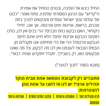
 המלוכה היה מספר גדול של חיילים יהודיים,
קולאי". היה להם מנין משלהם, והרבנים באו שם
יום הכיפורים. כשהגיעו לתפילת הנעילה בקשו
אחד מהם יעבור לפני התיבה, להתפלל את
קדושה שבכל תפילות יום הכיפורים, אולם
יאנו להיעתר לבקשה זו. הם הסבירו כי ביניהם
קידש שם שמים ברבים, ועבר נסיונות ויסורים
ך, שגדולים וצדיקים לא יכלו לעמוד בהם, והוא
 להתפלל לפני הציבור את תפילת הנעילה. "ראו
 אמרו החיילים, ופרמו את חולצתו של החייל.
י הרבנים נתגלה חזה מלא פצעים וחבלות
אכזריות שספג, והרבנים הנדהמים השיבו מיד:
 מבינינו לא ראוי יותר לעמוד תפילת נעילה.
 לפני התיבה ויעתיר תחינה לפני בורא העולם,
 הגזירה האיומה העומדת על ראשנו
"!