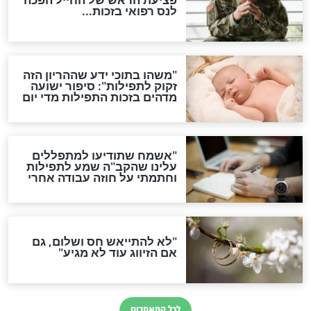
ות להמתקת הדינים וביטול
גזרות
סגולת ע"ב שמות הקודש
תפילה סגולית להמתקת
הדינים