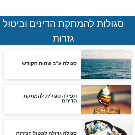
ההסכם החשאי של טראמפ
ואיראן: בלי שקיפות ועם הרבה
סימני שאלה
המסמך האבוד שנחשף
במרתפי מוסקבה: כתב היד
הנדיר של הרשב"ם התגלה
שורדת השואה שחוגגת 100:
"מודה לקב"ה על כל השנים"