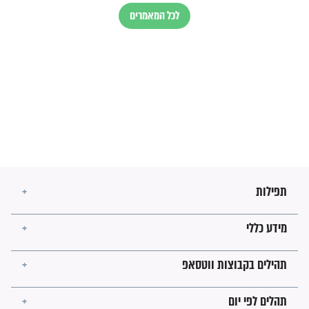
הרב שמואל אליהו: זה המפתח
לגאולה
זהו החוק הקוסמי שמחייב את
חורבנה של איראן לפי ספר
הזוהר הקדוש
בנו של הבבא סאלי: "אלו
השניות האחרונות לפני מלחמה
עולמית"