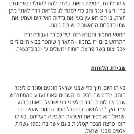
מות שלנו בתהילים
בלחיצה כאן >>>​
יפור של יום הכיפורים מתחיל בחודש תשרי,
צאת בני ישראל ממצרים. למחרת יום מתן
ה משה רבינו לשמים כדי ללמוד את התורה מפי
הקב''ה בכבודו ובעצמו, במשך 40 יום ו-40 לילה. בו בזמן,
ני ישראל לחזרתו של משה. למעשה, הייתה
 בספירת הימים וכך קרה שכביכול משה רבינו
ת. הטעות הזאת, גרמה להם להחלש באמונתם
ר עגל זהב כדי לסגוד לו, כל זאת קרה לאחר מתן
הם ראו עין בעין את גדלות האלוקים ושמעו את
ות הראשונות ישירות ממנו.
ור והנורא הזה, של כפירה ועבודה זרה
ם י''ז בתמוז - התאריך שיהפך בבוא היום ליום
 בשל פריצת חומות ירושלים ע''י נבוכדנצאר.