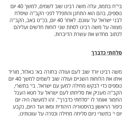
לוחות
ם, תוך כדי שבני ישראל חוגגים וסוגדים לעגל
ד משה רבינו מן השמים וכאות זעזוע מהמתרחש,
וחות הברית לעיני בני ישראל. באותו הרגע
'ה למשה, כי בגלל העוון החמור שעשו בני
א מסיר את השראת השכינה מעליהם. באותו
ה מגפה קטלנית בעם אשר בה נספו עשרות
ני ישראל.
בי''ח בתמוז, עלה משה רבינו שוב לשמים, למשך 40 יום
בהם הוא התחנן והתפלל לפני הקב''ה שיסלח
לבני ישראל על עוונם. לאחר 40 יום, בכ''ט באב, הקב''ה