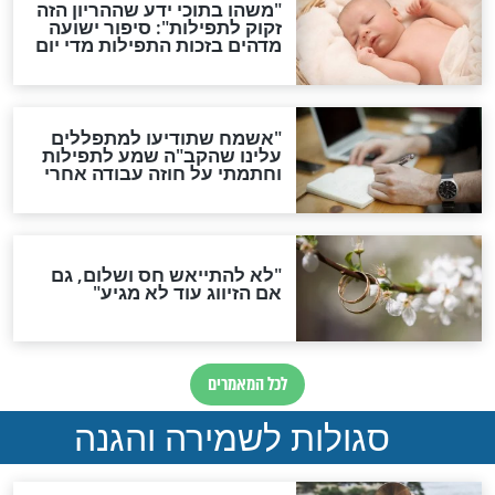
ות להמתקת הדינים וביטול
גזרות
סגולת ע"ב שמות הקודש
תפילה סגולית להמתקת
הדינים