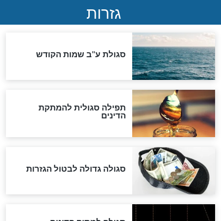
המסמך האבוד שנחשף
במרתפי מוסקבה: כתב היד
הנדיר של הרשב"ם התגלה
שורדת השואה שחוגגת 100:
"מודה לקב"ה על כל השנים"
"נביא בעיר": מכירת המחלה
לגוי והוספת השם חזקיהו
לרפואת הרב דב הכהן קוק