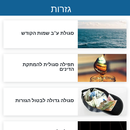
המסמך האבוד שנחשף
במרתפי מוסקבה: כתב היד
הנדיר של הרשב"ם התגלה
שורדת השואה שחוגגת 100:
"מודה לקב"ה על כל השנים"
לכל המאמרים
אחרית הימים