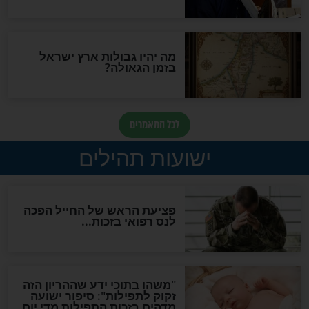
לכל המאמרים
ות להמתקת הדינים וביטול
גזרות
סגולת ע"ב שמות הקודש