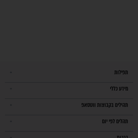
בנו של הבבא סאלי: "אלו
השניות האחרונות לפני מלחמה
עולמית"
מה יהיו גבולות ארץ ישראל
בזמן הגאולה?
לכל המאמרים
ישועות תהילים