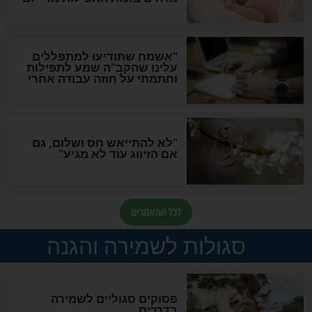
תפילה סגולית להמתקת
הדינים
סגולה גדולה לבטול הגזרות
סגולה למתוק הדינים
כשממשמשים ובאים