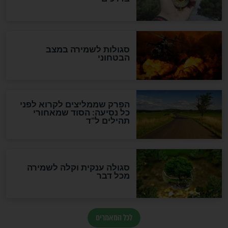
לכל המאמרים
מיסטיקה וקבלה
הרב שמואל אליהו: זה המפתח
לגאולה
זהו החוק הקוסמי שמחייב את
חורבנה של איראן לפי ספר
הזוהר הקדוש