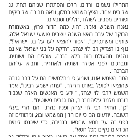
מות שלנו בתהילים
בלחיצה כאן >>>​
זכירו
מיוחדת - להזכיר את שמו של
סגולה
של ישראל, רבי לוי יצחק מברדיטשוב, בימי
בר מעורר זכויות על עם ישראל, כשם שבחיותו
נגר על עם ישראל, בכל זמן ובכל מצב.
בי לוי יצחק מברדיטשוב שהשכים לסליחות
 השנה. הוא הלך לבית הכנסת ומשמשו עמו.
שמים יורדים. הלכו והסתתרו שניהם תחת גג
חד. הציץ השמש בחלון, וראה חבורה של ריקים
סביב לשולחן, זוללים וסובאים.
מש ואמר: "הוי, כמה הדור פרוץ, באשמורת
 ערב ראש השנה יושבים פושעי ישראל אלה,
שתכרים". "אסור להוציא לעז על בני ישראל!",
דיק רבי לוי יצחק. "חזקה על בני ישראל שאינם