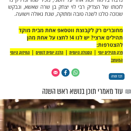
העולם הזה בלא ברכה. אוכלים הם ושותים,
לפני אכילה ושתיה ולאחריה. ותבוא עליהם
 אזנו, ושמע כי מתלחשים הם על דבר גנבה
לפועל באותו הלילה. "עתה ישמע רבינו", אמר
י לוי יצחק, "וידע כי האנשים האלה שכבוד
מד עליהם זכות, הם גנבים פשוטים".
זיר רבי לוי יצחק ופניו נהרו, "הם הרי בעלי
דעים הם כי יום הדין ממשמש ובא, ומתוודים זה
על חטא שחטאו בגניבה, כדי שיכנסו לימים
נקיים מכל חטא".
מוד זכות אחד על השני, נזכיר שמו ונדליק נר
ל הצדיק רבי לוי יצחק בן שרה שאשא, ונבקש
לנו לשנה טובה ומתוקה, שנת גאולה וישועה.