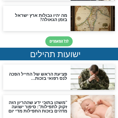
לכל המאמרים
ות להמתקת הדינים וביטול
גזרות
סגולת ע"ב שמות הקודש