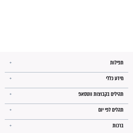
בנו של הבבא סאלי: "אלו
השניות האחרונות לפני מלחמה
עולמית"
מה יהיו גבולות ארץ ישראל
בזמן הגאולה?
לכל המאמרים
ישועות תהילים