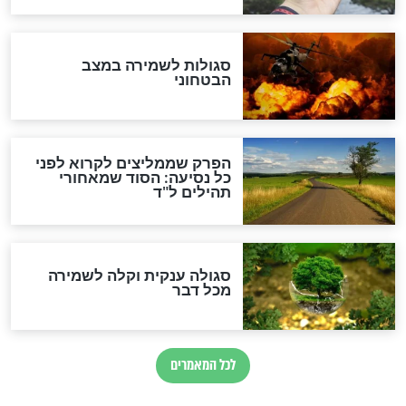
לכל המאמרים
מיסטיקה וקבלה
הרב שמואל אליהו: זה המפתח
לגאולה
זהו החוק הקוסמי שמחייב את
חורבנה של איראן לפי ספר
הזוהר הקדוש