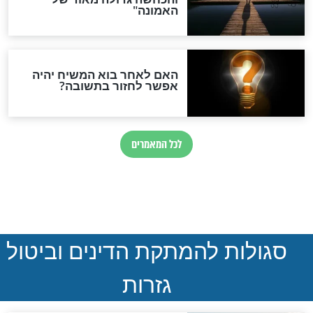
חדשות יהדות
הותר לפרסום: לוחמי מילואים
נהרגו בדרום לבנון
ההסכם החשאי של טראמפ
ואיראן: בלי שקיפות ועם הרבה
סימני שאלה
המסמך האבוד שנחשף
במרתפי מוסקבה: כתב היד
הנדיר של הרשב"ם התגלה