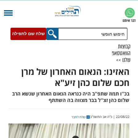
שלח שם לתפילה
ו: הנאום האחרון של מרן
לום כהן זיע"א
וז שתפ''ב היה כנראה הנאום האחרון שנשא הרב
 זצ''ל בבר מצווה בה השתתף