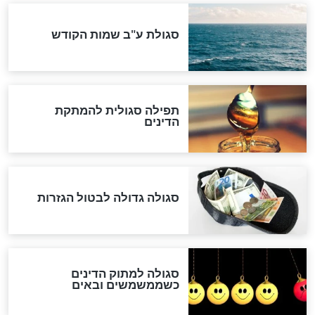
המסמך האבוד שנחשף
במרתפי מוסקבה: כתב היד
הנדיר של הרשב"ם התגלה
שורדת השואה שחוגגת 100:
"מודה לקב"ה על כל השנים"
לכל המאמרים
אחרית הימים