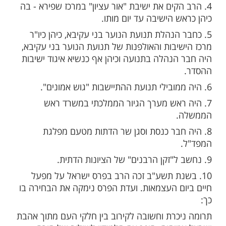
2. בהיותו בן 7 פרצה מלחמת העולם השנייה, ומשפחתו
הימלט לרומניה ובכך להימלט מהנאצים ימח
 מסרו אותו לזוג שהיו ללא ילדים, ואיתם הוא עלה
לארץ בהיותו בן 11. משפחתו התאחדה איתו בארץ לאחר
ה.
הקים את ישיבת "אור עציון" במרכז שפירא - בה
ש הישיבה עד יום מותו.
 הנהלת תנועת הנוער בני עקיבא, כיהן כיו"ר
יבות והאולפנות של תנועת הנוער בני עקיבא,
הנהלה בתנועה וכיהן אף כנשיא איגוד ישיבות