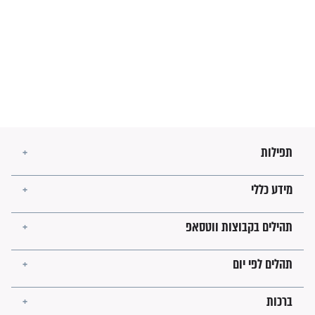
זהו החוק הקוסמי שמחייב את
חורבנה של איראן לפי ספר
הזוהר הקדוש
בנו של הבבא סאלי: "אלו
השניות האחרונות לפני מלחמה
עולמית"
מה יהיו גבולות ארץ ישראל
בזמן הגאולה?
לכל המאמרים