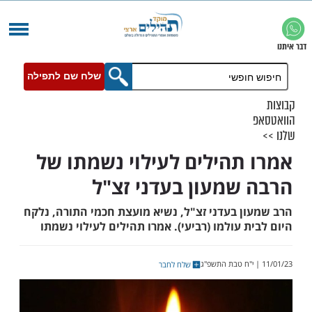
שלח שם לתפילה
תהילים לעילוי נשמתו של
שמעון בעדני זצ"ל
ן בעדני זצ"ל, נשיא מועצת חכמי התורה, נלקח
 עולמו (רביעי). אמרו תהילים לעילוי נשמתו