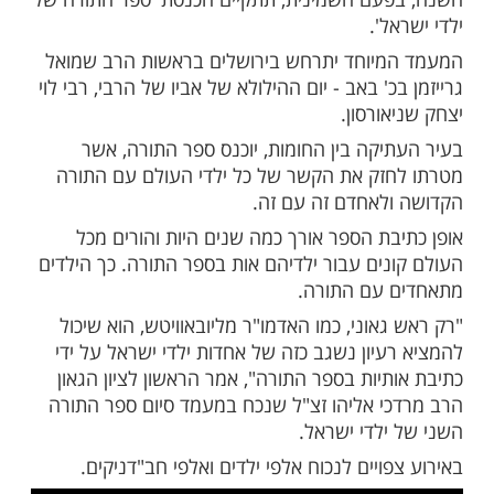
ם ההילולא של הרבי מלובביץ', אשר יוצא השנה
י הקרוב, ג' בתמוז, ישנם אירועים רבים ושונים
ם להנצחת מורשתו המיוחדת.
בביץ' היה האדמו"ר האחרון - השביעי במספר -
ת חב"ד, והנהיג בכל העולם את השלוחים ואת
.
עם השמינית, תתקיים הכנסת 'ספר התורה של
ל'.
יוחד יתרחש בירושלים בראשות הרב שמואל
כ' באב - יום ההילולא של אביו של הרבי, רבי לוי
ורסון.
יקה בין החומות, יוכנס ספר התורה, אשר
זק את הקשר של כל ילדי העולם עם התורה