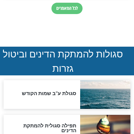
ואיראן: בלי שקיפות ועם הרבה
סימני שאלה
המסמך האבוד שנחשף
במרתפי מוסקבה: כתב היד
הנדיר של הרשב"ם התגלה
שורדת השואה שחוגגת 100:
"מודה לקב"ה על כל השנים"
"נביא בעיר": מכירת המחלה
לגוי והוספת השם חזקיהו