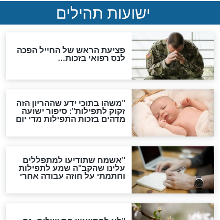
ות להמתקת הדינים וביטול
גזרות
סגולת ע"ב שמות הקודש
תפילה סגולית להמתקת
הדינים