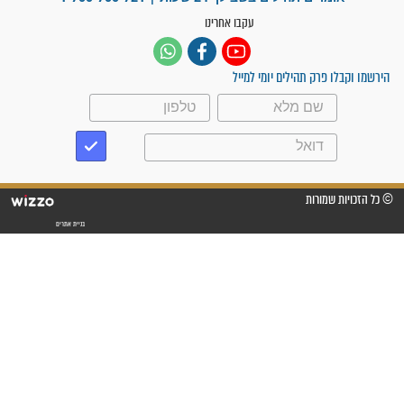
"משהו בתוכי ידע שההריון הזה
זקוק לתפילות": סיפור ישועה
מדהים בזכות התפילות מדי יום
"אשמח שתודיעו למתפללים
עלינו שהקב"ה שמע לתפילות
וחתמתי על חוזה עבודה אחרי
שנתיים של חיפוש!"
"לא להתייאש חס ושלום, גם
אם הזיווג עוד לא מגיע"