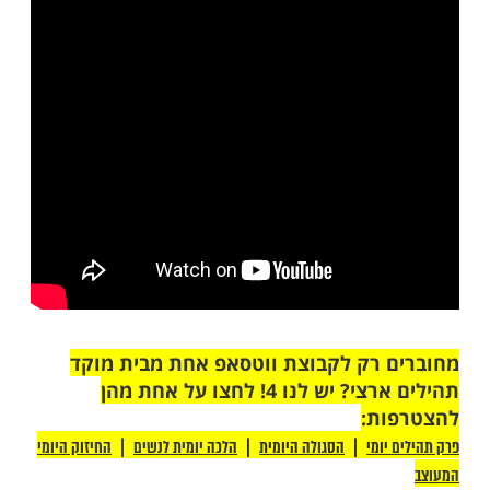
לאחדם זה עם זה.
בת הספר אורך כמה שנים היות והורים מכל
נים עבור ילדיהם אות בספר התורה. כך הילדים
 עם התורה.
אוני, כמו האדמו"ר מליובאוויטש, הוא שיכול
עיון נשגב כזה של אחדות ילדי ישראל על ידי
יות בספר התורה", אמר הראשון לציון הגאון
י אליהו זצ"ל שנכח במעמד סיום ספר התורה
ילדי ישראל.
ויים לנכוח אלפי ילדים ואלפי חב"דניקים.