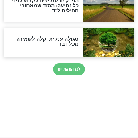
הרב שמואל אליהו: זה המפתח
לגאולה
זהו החוק הקוסמי שמחייב את
חורבנה של איראן לפי ספר
הזוהר הקדוש
בנו של הבבא סאלי: "אלו
השניות האחרונות לפני מלחמה
עולמית"