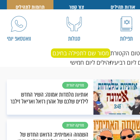
אודות תהילים
צור קשר
תרומות לתהילים
תפילות
סגולות
וואטסאפ יומי
טום הקטורת
מסור שם לתפילה בחינם
 ליום רביעי
תהילים ליום חמישי
מוזיקה יהודית
וחסידית
אותיות מלמדות אמונה: השיר החדש
לילדים שלכם של אהרן רזאל ואריאל זילבר
מוזיקה יהודית
וחסידית
השמחה האמיתית: הדואט החדש של