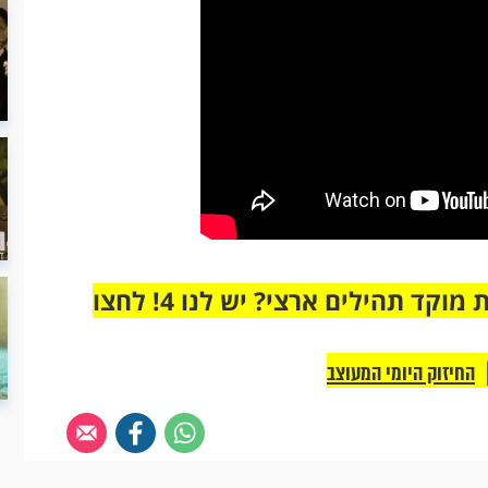
מחוברים רק לקבוצת ווטסאפ אחת מבית מוקד תהילים ארצי? יש לנו 4! לחצו
החיזוק היומי המעוצב