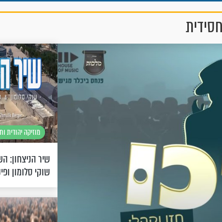
חסידית
מוזיקה יהודית וח
שיר הניצחון: ה
שוקי סלומון ופינ