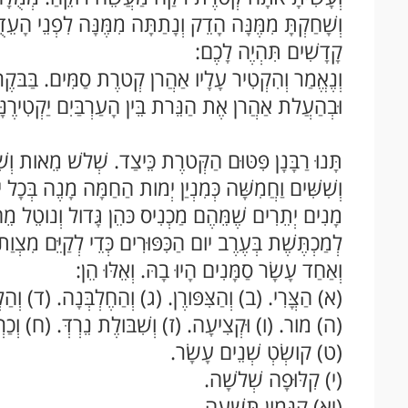
וְשָׁחַקְתָּ מִמֶּנָּה הָדֵק וְנָתַתָּה מִמֶּנָּה לִפְנֵי ה
קָדָשִׁים תִּהְיֶה לָכֶם:
וְנֶאֱמַר וְהִקְטִיר עָלָיו אַהֲרן קְטרֶת סַמִּים. בַּבּקֶר
וּבְהַעֲלת אַהֲרן אֶת הַנֵּרת בֵּין הָעַרְבַּיִם יַקְטִיר
תָּנוּ רַבָּנָן פִּטּוּם הַקְּטרֶת כֵּיצַד. שְׁלשׁ מֵאות וְ
וְשִׁשִּׁים וַחֲמִשָּׁה כְּמִנְיַן יְמות הַחַמָּה מָנֶה בְּכָ
מָנִים יְתֵרִים שֶׁמֵּהֶם מַכְנִיס כּהֵן גָּדול וְנוטֵל מֵהֶ
לְמַכְתֶּשֶׁת בְּעֶרֶב יום הַכִּפּוּרִים כְּדֵי לְקַיֵּם מִצְוַת
וְאַחַד עָשָׂר סַמָּנִים הָיוּ בָהּ. וְאֵלּוּ הֵן:
(א) הַצֳּרִי. (ב) וְהַצִּפּורֶן. (ג) וְהַחֶלְבְּנָה. (ד) וְ
(ה) מור. (ו) וּקְצִיעָה. (ז) וְשִׁבּולֶת נֵרְדְּ. (ח) וְכַר
(ט) קושְׂטְ שְׁנֵים עָשָׂר.
(י) קִלּוּפָה שְׁלשָׁה.
(יא) קִנָּמון תִּשְׁעָה.