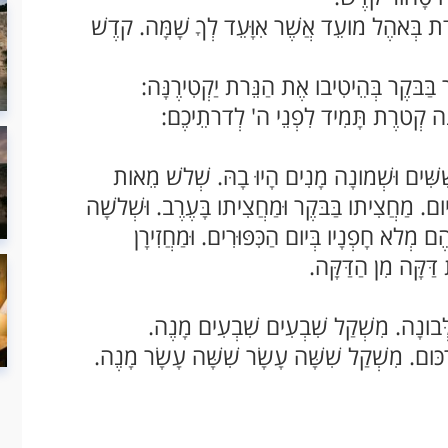
ָעֵדֻת בְּאהֶל מועֵד אֲשֶׁר אִוָּעֵד לְךָ שָׁמָּה. קדֶשׁ
 בַּבּקֶר בְּהֵיטִיבו אֶת הַנֵּרת יַקְטִירֶנָּה:
ֶנָּה קְטרֶת תָּמִיד לִפְנֵי ה' לְדרתֵיכֶם:
שִׁשִּׁים וּשְׁמונָה מָנִים הָיוּ בָהּ. שְׁלשׁ מֵאות
ל יום. מַחֲצִיתו בַּבּקֶר וּמַחֲצִיתו בָּעֶרֶב. וּשְׁלשָׁה
ם מְלא חָפְנָיו בְּיום הַכִּפּוּרִים. וּמַחֲזִירָן
 דַּקָּה מִן הַדַּקָּה.
הַלְּבונָה. מִשְׁקַל שִׁבְעִים שִׁבְעִים מָנֶה.
ְכּום. מִשְׁקַל שִׁשָּׁה עָשָׂר שִׁשָּׁה עָשָׂר מָנֶה.