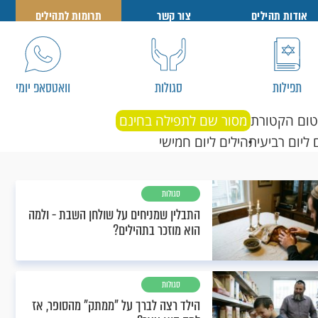
אודות תהילים
צור קשר
תרומות לתהילים
תפילות
סגולות
וואטסאפ יומי
טום הקטורת
מסור שם לתפילה בחינם
 ליום רביעי
תהילים ליום חמישי
סגולות
התבלין שמניחים על שולחן השבת - ולמה
הוא מוזכר בתהילים?
סגולות
הילד רצה לברך על "ממתק" מהסופר, אז