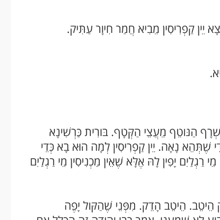
ָצָא יֵין קַפְרִיסִין מֵבִיא חֲמַר חִיוָר עַתִּיק.
יא.
 שְׁרָף הַנּוטֵף מֵעֲצֵי הַקְּטָף. בּורִית כַּרְשִׁינָא
ֵי שֶׁתְּהֵא נָאָה. יֵין קַפְרִיסִין לְמָה הוּא בָא כְּדֵי
י רַגְלַיִם יָפִין לָהּ אֶלָּא שֶׁאֵין מַכְנִיסִין מֵי רַגְלַיִם
ק הֵיטֵב. הֵיטֵב הָדֵק. מִפְּנֵי שֶׁהַקּול יָפֶה