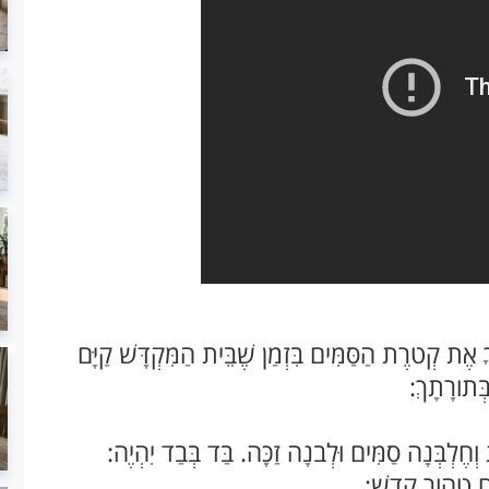
אֶת קְטרֶת הַסַּמִּים בִּזְמַן שֶׁבֵּית הַמִּקְדָּשׁ קַיָּם
ְּתורָתָךְ:
לְבְּנָה סַמִּים וּלְבנָה זַכָּה. בַּד בְּבַד יִהְיֶה:
ָח טָהור קדֶשׁ: