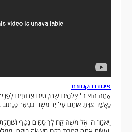
פיטום הקטורת
אַתָּה הוּא ה' אֱלהֵינוּ שֶׁהִקְטִירוּ אֲבותֵינוּ לְפָנֶיךָ 
כַּאֲשֶׁר צִוִּיתָ אותָם עַל יַד משֶׁה נְבִיאָךְ כַּכָּתוּב ב
וַיּאמֶר ה' אֶל משֶׁה קַח לְךָ סַמִּים נָטָף וּשְׁחֵלֶת וְחֶ
וְעָשִׂיתָ אתָהּ קְטרֶת רקַח מַעֲשֵׂה רוקֵחַ. מְמֻלּ