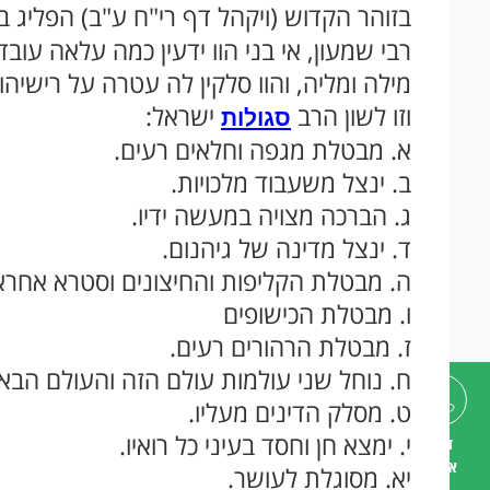
בזוהר הקדוש (ויקהל דף רי"ח ע"ב) הפליג
רבי שמעון, אי בני הוו ידעין כמה עלאה עוב
מילה ומליה, והוו סלקין לה עטרה על רישיהו
וזו לשון הרב
ישראל:
סגולות
א. מבטלת מגפה וחלאים רעים.
ב. ינצל משעבוד מלכויות.
ג. הברכה מצויה במעשה ידיו.
ד. ינצל מדינה של גיהנום.
ה. מבטלת הקליפות והחיצונים וסטרא אחרא
ו. מבטלת הכישופים
ז. מבטלת הרהורים רעים.
ח. נוחל שני עולמות עולם הזה והעולם הבא.
ט. מסלק הדינים מעליו.
י. ימצא חן וחסד בעיני כל רואיו.
דברו
איתנו
יא. מסוגלת לעושר.