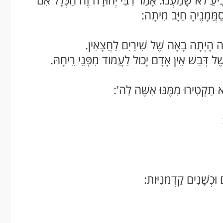
ָבִיעַ לא שָׁמַעְנוּ. אָמַר רִבִּי יְהוּדָה זֶה הַכְּלָל אִם
ַמֲּמָנֶיהָ חַיָּב מִיתָה:
ה הָיְתָה בָאָה שֶׁל שִׁירַיִם לַחֲצָאִין.
ֶׁל דְּבַשׁ אֵין אָדָם יָכול לַעֲמוד מִפְּנֵי רֵיחָהּ.
תַקְטִירוּ מִמֶּנּוּ אִשֶּׁה לַה':
 וּכְשָׁנִים קַדְמנִיּות: