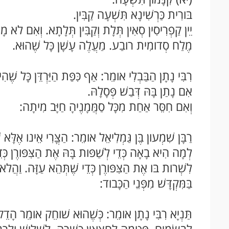
בּורִית כַּרְשִׁינָא תִּשְׁעָה קַבִּין.
יֵין קַפְרִיסִין סְאִין תְּלָת וְקַבִּין תְּלָתָא. וְאִם לא מ
מֶלַח סְדומִית רובַע. מַעֲלֶה עָשָׁן כָּל שֶׁהוּא.
רִבִּי נָתָן הַבַּבְלִי אומֵר: אַף כִּפַּת הַיַּרְדֵּן כָּל שֶׁהִ
אִם נָתַן בָּהּ דְּבַשׁ פְּסָלָהּ.
וְאִם חִסֵּר אַחַת מִכָּל סַמֲּמָנֶיהָ חַיָּב מִיתָה:
רַבָּן שִׁמְעון בֶּן גַּמְלִיאֵל אומֵר: הַצֳּרִי אֵינו אֶלָּא
לְמָה הִיא בָאָה כְּדֵי לְשַׁפּות בָּהּ אֶת הַצִּפּורֶן כְּד
לִשְׁרות בּו אֶת הַצִּפּורֶן כְּדֵי שֶׁתְּהֵא עַזָּה. וַהֲלא מֵ
בַּמִּקְדָּשׁ מִפְּנֵי הַכָּבוד:
תַּנְיָא רִבִּי נָתָן אומֵר: כְּשֶׁהוּא שׁוחֵק אומֵר הָדֵ