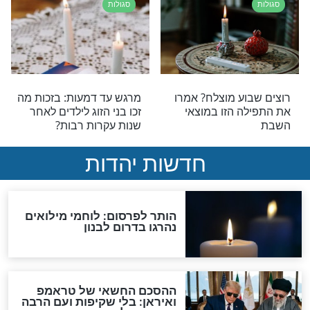
 רבי יונתן בן
סגולות
 הסוד של ’’פתח
סגולה מיוחדת להינצל
מפיגועים: ''בזכותך הבן שלי
ניצל!''
סגולות