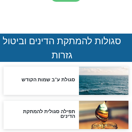
ע מוצלח? אמרו
מרגש עד דמעות: בזכות מה
 הזו במוצאי
זכו בני הזוג לילדים לאחר
שנות עקרות רבות?
חדשות יהדות
הותר לפרסום: לוחמי מילואים
נהרגו בדרום לבנון
ההסכם החשאי של טראמפ
ואיראן: בלי שקיפות ועם הרבה