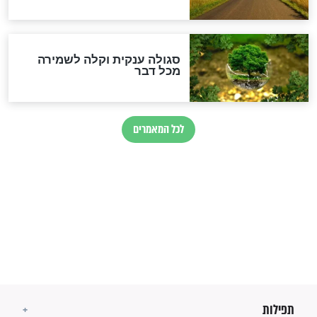
סגולה למתוק הדינים
כשממשמשים ובאים
לכל המאמרים
מיסטיקה וקבלה
הרב שמואל אליהו: זה המפתח
לגאולה