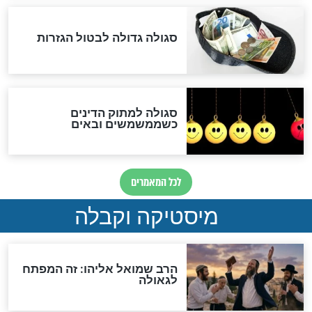
סימני שאלה
המסמך האבוד שנחשף
במרתפי מוסקבה: כתב היד
הנדיר של הרשב"ם התגלה
שורדת השואה שחוגגת 100:
"מודה לקב"ה על כל השנים"
לכל המאמרים