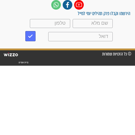
לכל המאמרים
ישועות תהילים
פציעת הראש של החייל הפכה
לנס רפואי בזכות...
"משהו בתוכי ידע שההריון הזה
זקוק לתפילות": סיפור ישועה
מדהים בזכות התפילות מדי יום