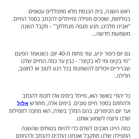
ות עוד תוכן חדש ומפתיע! התחברו לכל
מות שלנו בתהילים
בלחיצה כאן >>>​
פר ראשונה של סליחות, משהו מתחיל לזוז שם
שהו בנו רוצה להתקרב וכל מה שאנו מייחלים
 הרגע, זה לזכות לשנה טובה באמת.
רוצים את
הקליקו כאן >>>
, בית הכנסת מלא מתפללים עטופים
 שופכים תפילה ומייחלים להכתב בספר החיים.
מלכינו, מנע מגפה מנחלתך'' - מקבל השנה
 חדשה…
גם יום כיפור יגיע, עוד פחות מ-40 יום. כשנאמר הפעם