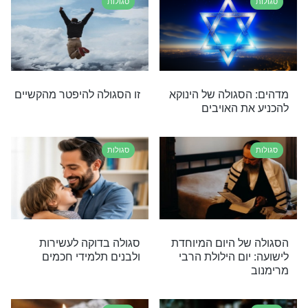
ת המילים "אמר
סגולות מופלאות לישועות
", ולמה נוהגים
גדולות לימי חודש סיון
תן כשמשהו אובד
סגולות
וצים להחמיץ את
הילדים מפחדים במקלט?
יוחדת של היום!
נסו את הסגולה הבאה