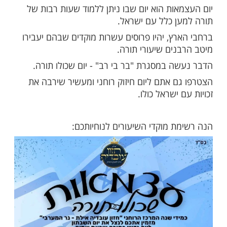
שים ביום העצמאות? רשימת שיעורי התורה המעודכנת
ד הדרום
ות עוד תוכן חדש ומפתיע! התחברו לכל
מות שלנו בתהילים
בלחיצה כאן >>>​
אות הוא יום שבו ניתן ללמוד שעות רבות של
ן כלל עם ישראל.
רץ, יהיו פרוסים עשרות מוקדים שבהם יעבירו
נים שיעורי תורה.
ה במסגרת "בר בי רב" - יום שכולו תורה.
ם אתם ליום חיזוק רוחני ומעשיר שירבה את