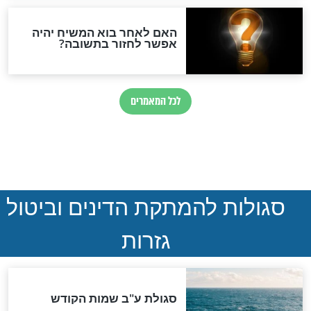
חדשות יהדות
הותר לפרסום: לוחמי מילואים
נהרגו בדרום לבנון
ההסכם החשאי של טראמפ
ואיראן: בלי שקיפות ועם הרבה
סימני שאלה
המסמך האבוד שנחשף
במרתפי מוסקבה: כתב היד