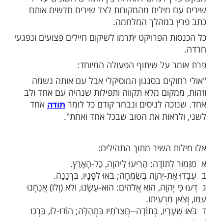
מות שלנו בתהילים
בלחיצה כאן >>>​
 הזמר המוכר, יצר שיתוף פעולה מרגש עם
י סחרוף ויניב בן משיח.
חרר הוא "מזמור לתודה" עם המילים המוכרות
מקורות.
א כחלק מהפרוייקט המוסיקלי "מתוק מדבש", בו
 לגרום לאחדות בין הזמרים השונים על ידי
 מילים מהמקורות לצד שירים חדשים אותם
 במהלך המלחמה.
 הפרויקט יתרמו לשיקום חיילים פצועים ונפגעי
 על שיתוף הפעולה המיוחד:
וקים בסגנון המוסיקלי אבל עם אותה נשמה