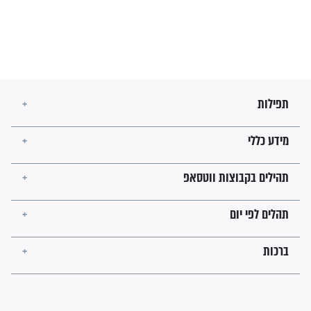
בנו של הבבא סאלי: "אלו
השניות האחרונות לפני מלחמה
עולמית"
מה יהיו גבולות ארץ ישראל
בזמן הגאולה?
לכל המאמרים
ישועות תהילים