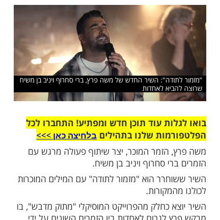
יסים ונבחר קודם כל לומר תודה אחד לשני,
ת הטוב שבכל אחד ואחת"
שלח לחבר
ודה": השיר החדש של משה פרץ, ברי סחרוף ויניב בן משיח
ביא לאחדות
ות עוד תוכן חדש ומפתיע! התחברו לכל