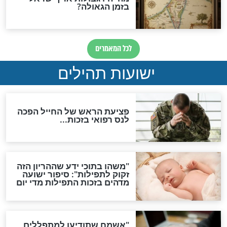
לכל המאמרים
ות להמתקת הדינים וביטול
גזרות
סגולת ע"ב שמות הקודש