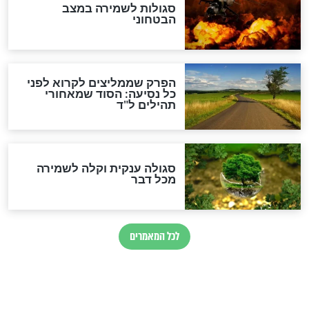
לכל המאמרים
מיסטיקה וקבלה
הרב שמואל אליהו: זה המפתח
לגאולה
זהו החוק הקוסמי שמחייב את
חורבנה של איראן לפי ספר
הזוהר הקדוש