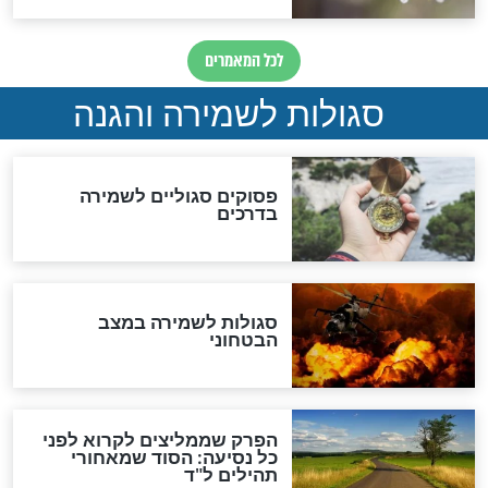
סגולה למתוק הדינים
כשממשמשים ובאים
לכל המאמרים
מיסטיקה וקבלה
הרב שמואל אליהו: זה המפתח
לגאולה