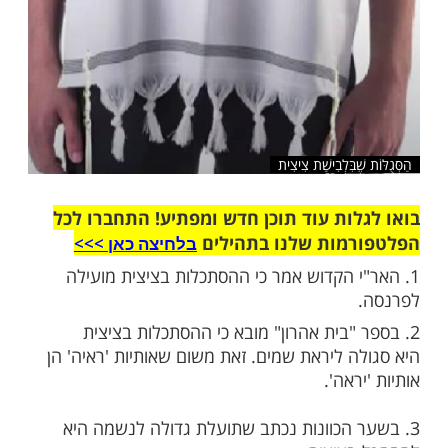
ֶבִּלְבִישַׁת צִיצִית
ות עוד תוכן חדש ומפתיע! התחברו לכל
מות שלנו בתהילים
בלחיצה כאן >>>​