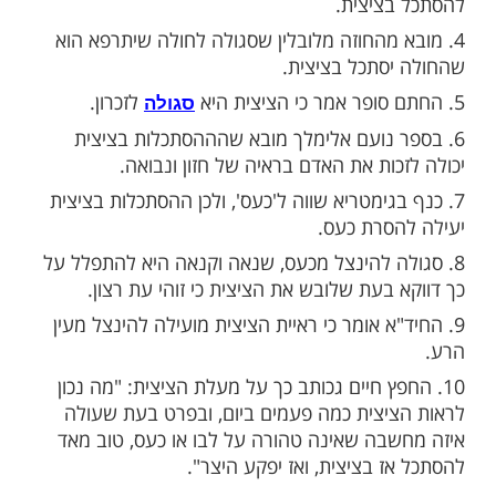
י הקדוש אמר כי ההסתכלות בציצית מועילה
 "בית אהרון" מובא כי ההסתכלות בציצית
ה ליראת שמים. זאת משום שאותיות 'ראיה' הן
ראה'.
 הכוונות נכתב שתועלת גדולה לנשמה היא
ציצית.
 מהחוזה מלובלין שסגולה לחולה שיתרפא הוא
סתכל בציצית.
לזכרון.
סגולה
 נועם אלימלך מובא שהההסתכלות בציצית
כות את האדם בראיה של חזון ונבואה.