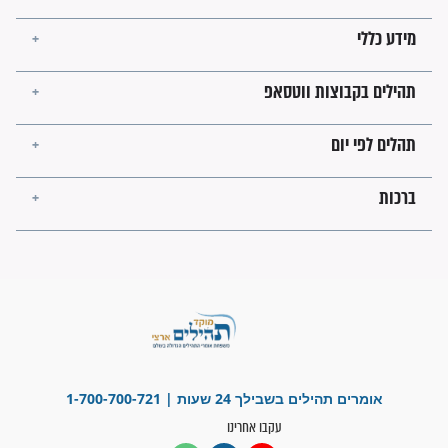
לכל המאמרים
ישועות תהילים
פציעת הראש של החייל הפכה
לנס רפואי בזכות...
"משהו בתוכי ידע שההריון הזה
זקוק לתפילות": סיפור ישועה
מדהים בזכות התפילות מדי יום