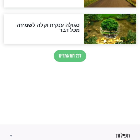
זהו החוק הקוסמי שמחייב את
חורבנה של איראן לפי ספר
הזוהר הקדוש
בנו של הבבא סאלי: "אלו
השניות האחרונות לפני מלחמה
עולמית"
מה יהיו גבולות ארץ ישראל
בזמן הגאולה?