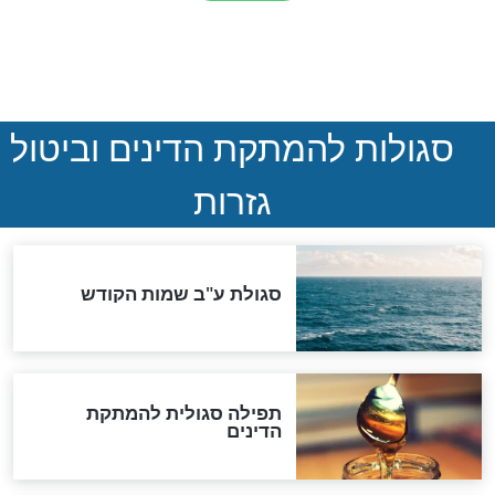
המסמך האבוד שנחשף
במרתפי מוסקבה: כתב היד
הנדיר של הרשב"ם התגלה
שורדת השואה שחוגגת 100:
"מודה לקב"ה על כל השנים"
לכל המאמרים
אחרית הימים