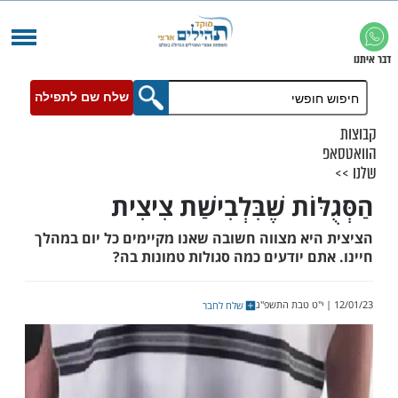
שלח שם לתפילה
ּוֹת שֶׁבִּלְבִישַׁת צִיצִית
יא מצווה חשובה שאנו מקיימים כל יום במהלך
ם יודעים כמה סגולות טמונות בה?
שלח לחבר