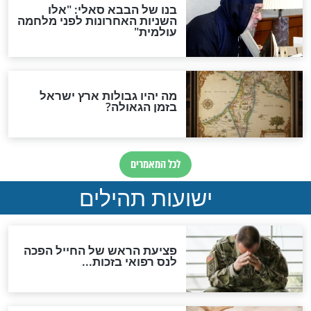
לכל המאמרים
ות להמתקת הדינים וביטול
גזרות
סגולת ע"ב שמות הקודש