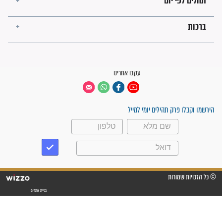
פציעת הראש של החייל הפכה
לנס רפואי בזכות...
"משהו בתוכי ידע שההריון הזה
זקוק לתפילות": סיפור ישועה
מדהים בזכות התפילות מדי יום
"אשמח שתודיעו למתפללים
עלינו שהקב"ה שמע לתפילות
וחתמתי על חוזה עבודה אחרי
שנתיים של חיפוש!"
"לא להתייאש חס ושלום, גם