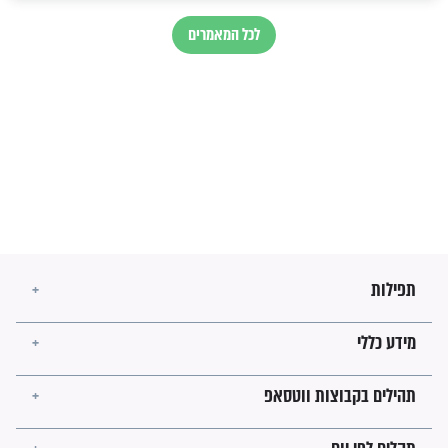
בנו של הבבא סאלי: "אלו
השניות האחרונות לפני מלחמה
עולמית"
מה יהיו גבולות ארץ ישראל
בזמן הגאולה?
לכל המאמרים
ישועות תהילים