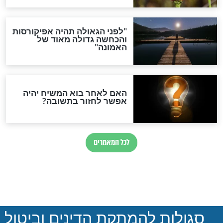
הותר לפרסום: לוחמי מילואים
נהרגו בדרום לבנון
ההסכם החשאי של טראמפ
ואיראן: בלי שקיפות ועם הרבה
סימני שאלה
המסמך האבוד שנחשף
במרתפי מוסקבה: כתב היד
הנדיר של הרשב"ם התגלה