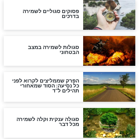
לכל המאמרים
מיסטיקה וקבלה
הרב שמואל אליהו: זה המפתח
לגאולה
זהו החוק הקוסמי שמחייב את
חורבנה של איראן לפי ספר
הזוהר הקדוש