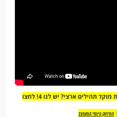
מחוברים רק לקבוצת ווטסאפ אחת מבית מוקד תהילים ארצי? יש לנו 4! לחצו
החיזוק היומי המעוצב