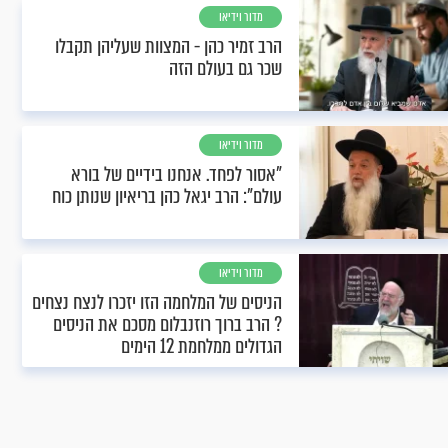
מדור וידיאו
הרב זמיר כהן - המצוות שעליהן תקבלו
שכר גם בעולם הזה
מדור וידיאו
"אסור לפחד. אנחנו בידיים של בורא
עולם": הרב יגאל כהן בריאיון שנותן כוח
מדור וידיאו
הניסים של המלחמה הזו יזכרו לנצח נצחים
? הרב ברוך רוזנבלום מסכם את הניסים
הגדולים ממלחמת 12 הימים