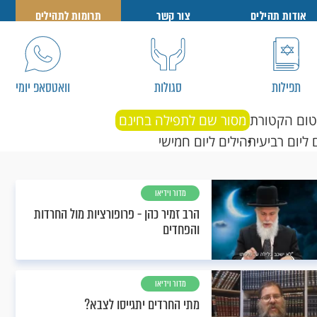
אודות תהילים
צור קשר
תרומות לתהילים
תפילות
סגולות
וואטסאפ יומי
טום הקטורת
מסור שם לתפילה בחינם
 ליום רביעי
תהילים ליום חמישי
מדור וידיאו
הרב זמיר כהן - פרופורציות מול החרדות
והפחדים
מדור וידיאו
מתי החרדים יתגייסו לצבא?