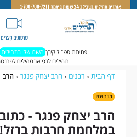
אומרים תהילים בשבילך, 24 שעות ביממה | 1-700-700-721
סרטונים קצרים
פתיחת ספר ליקירך
השם שלי בתהילים
תהילים לרפואה
תהילים לפרנסה
דף הבית
רבנים
הרב יצחק פנגר
הרב י
חרבות ברזל‼️
מדור וידאו
הרב יצחק פנגר - כתוב 
במלחמת חרבות ברזל‼️