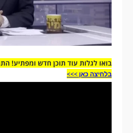
בואו לגלות עוד תוכן חדש ומפתיע! הת
בלחיצה כאן >>>​