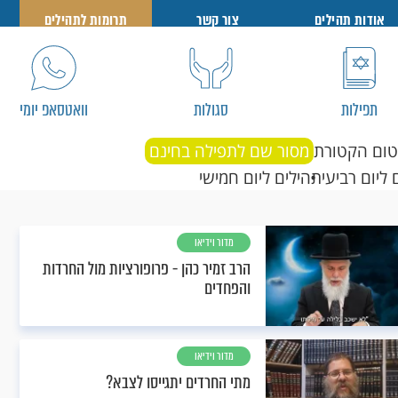
אודות תהילים
צור קשר
תרומות לתהילים
תפילות
סגולות
וואטסאפ יומי
טום הקטורת
מסור שם לתפילה בחינם
 ליום רביעי
תהילים ליום חמישי
מדור וידיאו
הרב זמיר כהן - פרופורציות מול החרדות
והפחדים
מדור וידיאו
מתי החרדים יתגייסו לצבא?