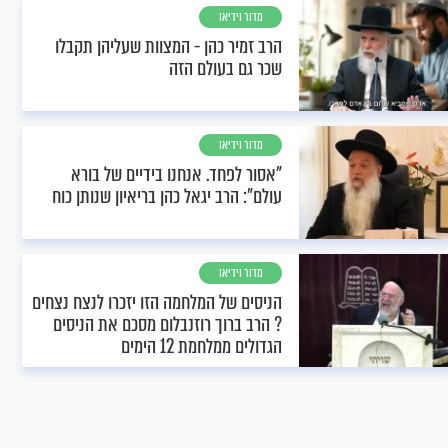
מדור וידיאו
הרב זמיר כהן - המצוות שעליהן תקבלו
שכר גם בעולם הזה
מדור וידיאו
"אסור לפחד. אנחנו בידיים של בורא
עולם": הרב יגאל כהן בריאיון שנותן כוח
מדור וידיאו
הניסים של המלחמה הזו יזכרו לנצח נצחים
? הרב ברוך רוזנבלום מסכם את הניסים
הגדולים ממלחמת 12 הימים