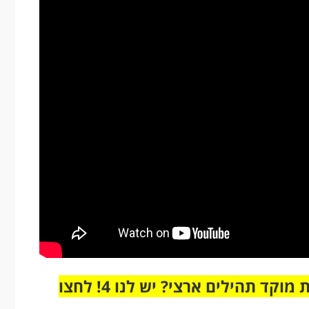
מחוברים רק לקבוצת ווטסאפ אחת מבית מוקד תהילים ארצי? יש לנו 4! לחצו