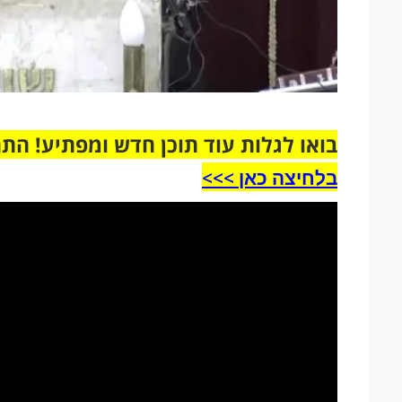
בואו לגלות עוד תוכן חדש ומפתיע! הת
בלחיצה כאן >>>​