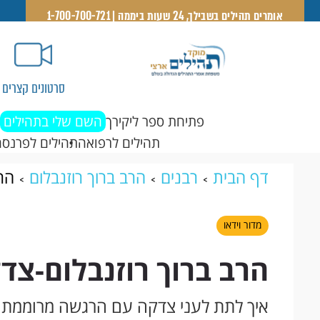
אומרים תהילים בשבילך, 24 שעות ביממה | 1-700-700-721
סרטונים קצרים
פתיחת ספר ליקירך
השם שלי בתהילים
תהילים לרפואה
תהילים לפרנסה
דף הבית
רבנים
הרב ברוך רוזנבלום
הר
מדור וידאו
הרב ברוך רוזנבלום-צד
איך לתת לעני צדקה עם הרגשה מרוממת ו