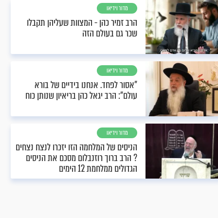
מדור וידיאו
הרב זמיר כהן - המצוות שעליהן תקבלו
שכר גם בעולם הזה
מדור וידיאו
"אסור לפחד. אנחנו בידיים של בורא
עולם": הרב יגאל כהן בריאיון שנותן כוח
מדור וידיאו
הניסים של המלחמה הזו יזכרו לנצח נצחים
? הרב ברוך רוזנבלום מסכם את הניסים
הגדולים ממלחמת 12 הימים