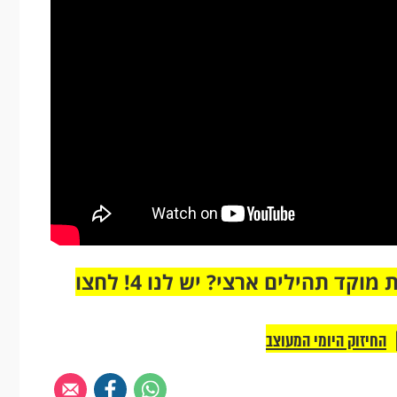
מחוברים רק לקבוצת ווטסאפ אחת מבית מוקד תהילים ארצי? יש לנו 4! לחצו
החיזוק היומי המעוצב