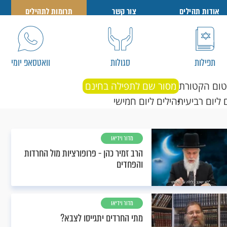
אודות תהילים
צור קשר
תרומות לתהילים
תפילות
סגולות
וואטסאפ יומי
טום הקטורת
מסור שם לתפילה בחינם
 ליום רביעי
תהילים ליום חמישי
מדור וידיאו
הרב זמיר כהן - פרופורציות מול החרדות
והפחדים
מדור וידיאו
מתי החרדים יתגייסו לצבא?