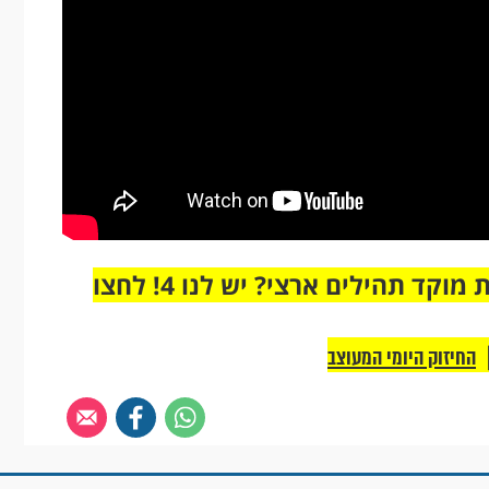
מחוברים רק לקבוצת ווטסאפ אחת מבית מוקד תהילים ארצי? יש לנו 4! לחצו
החיזוק היומי המעוצב