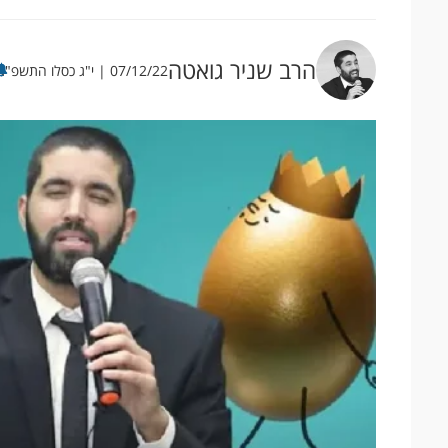
הרב שניר גואטה
07/12/22 | י"ג כסלו התשפ"ג