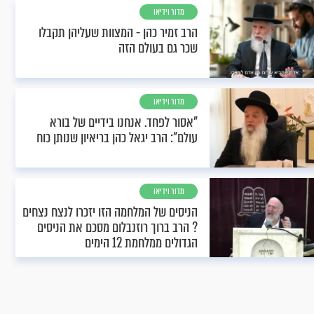
מדור וידיאו
הרב זמיר כהן - המצוות שעליהן תקבלו
שכר גם בעולם הזה
מדור וידיאו
"אסור לפחד. אנחנו בידיים של בורא
עולם": הרב יגאל כהן בריאיון שנותן כוח
מדור וידיאו
הניסים של המלחמה הזו יזכרו לנצח נצחים
? הרב ברוך רוזנבלום מסכם את הניסים
הגדולים ממלחמת 12 הימים