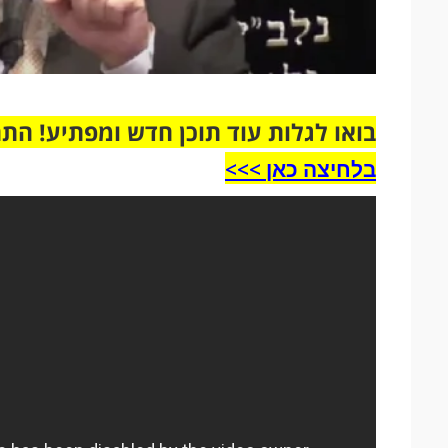
בואו לגלות עוד תוכן חדש ומפתיע! הת
בלחיצה כאן >>>​