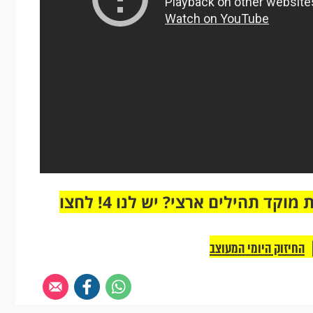
מחוברים רק לקבוצת ווטסאפ אחת מבית מוקד תהילים ארצי? יש לנו 4! לחצו
החיזוק היומי המעוצב