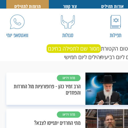
אודות תהילים
צור קשר
תרומות לתהילים
תפילות
סגולות
וואטסאפ יומי
טום הקטורת
מסור שם לתפילה בחינם
 ליום רביעי
תהילים ליום חמישי
מדור וידיאו
הרב זמיר כהן - פרופורציות מול החרדות
והפחדים
מדור וידיאו
מתי החרדים יתגייסו לצבא?