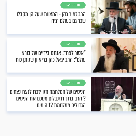
מדור וידיאו
הרב זמיר כהן - המצוות שעליהן תקבלו
שכר גם בעולם הזה
מדור וידיאו
"אסור לפחד. אנחנו בידיים של בורא
עולם": הרב יגאל כהן בריאיון שנותן כוח
מדור וידיאו
הניסים של המלחמה הזו יזכרו לנצח נצחים
? הרב ברוך רוזנבלום מסכם את הניסים
הגדולים ממלחמת 12 הימים