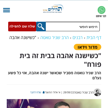
שלח שם לתפילה
רבנים
הרב שניר גואטה
"כשישנה אהבה
בית פורח"
ידאו
נה אהבה בבית זה בית
 גואטה מסביר שכאשר ישנה אהבה, אזי כל פשע